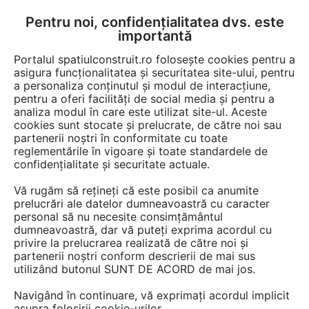
Pentru noi, confidențialitatea dvs. este
FĂ-ȚI CONT
LOGIN
importantă
CUM SE FACE
Portalul spatiulconstruit.ro folosește cookies pentru a
asigura funcționalitatea și securitatea site-ului, pentru
a personaliza conținutul și modul de interacțiune,
pentru a oferi facilități de social media și pentru a
analiza modul în care este utilizat site-ul. Aceste
EȘTI AICI:
Forum discuții
cookies sunt stocate și prelucrate, de către noi sau
partenerii noștri în conformitate cu toate
reglementările în vigoare și toate standardele de
confidențialitate și securitate actuale.
Vă rugăm să rețineți că este posibil ca anumite
prelucrări ale datelor dumneavoastră cu caracter
Doresc sa urez viata lunga si
personal să nu necesite consimțământul
dumneavoastră, dar vă puteți exprima acordul cu
fericita Domnului Profesor
privire la prelucrarea realizată de către noi și
Smighelschi al carui student
partenerii noștri conform descrierii de mai sus
utilizând butonul SUNT DE ACORD de mai jos.
am fost in anii 1971-1977 , si sa-
Navigând în continuare, vă exprimați acordul implicit
i multumesc din tot sufletul...
asupra folosirii cookie-urilor.