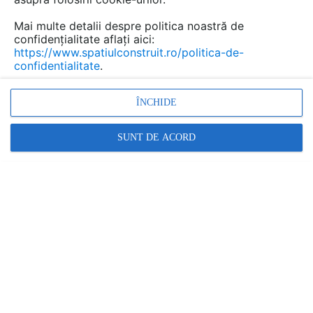
este...
Mai multe detalii despre politica noastră de
confidențialitate aflați aici:
https://www.spatiulconstruit.ro/politica-de-
confidentialitate
.
Urmăreşte această discuţie
ÎNCHIDE
Discuţie pornită la articolul:
Termoizolarea cu vata de
SUNT DE ACORD
sticla a unui acoperis cu
panta
Detalii
scris de
hermes
la data 12 Feb 2013, 00:21
Doresc sa izolez tavanul unei case doar parter cu 25cm
vata de sticla. Nu exista placa peste parter, sunt doar