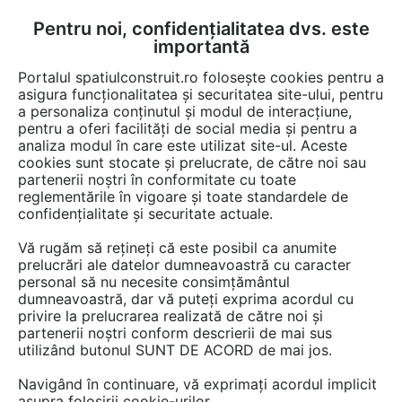
Pentru noi, confidențialitatea dvs. este
FĂ-ȚI CONT
LOGIN
importantă
CUM SE FACE
Portalul spatiulconstruit.ro folosește cookies pentru a
asigura funcționalitatea și securitatea site-ului, pentru
a personaliza conținutul și modul de interacțiune,
pentru a oferi facilități de social media și pentru a
analiza modul în care este utilizat site-ul. Aceste
EȘTI AICI:
Forum discuții
cookies sunt stocate și prelucrate, de către noi sau
partenerii noștri în conformitate cu toate
reglementările în vigoare și toate standardele de
confidențialitate și securitate actuale.
Vă rugăm să rețineți că este posibil ca anumite
prelucrări ale datelor dumneavoastră cu caracter
Doresc sa izolez tavanul unei
personal să nu necesite consimțământul
dumneavoastră, dar vă puteți exprima acordul cu
case doar parter cu 25cm vata
privire la prelucrarea realizată de către noi și
de sticla. Nu exista placa peste
partenerii noștri conform descrierii de mai sus
utilizând butonul SUNT DE ACORD de mai jos.
parter, sunt doar grinzi de
Navigând în continuare, vă exprimați acordul implicit
15cm grosime, peste care
asupra folosirii cookie-urilor.