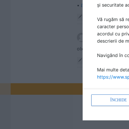
și securitate a
•
Logheaza-te sa vezi acest 
Răspunde
Vă rugăm să re
caracter perso
acordul cu priv
scris de
Ciprian Supi 
descrierii de 
Navigând în con
Răspunde
Mai multe detal
https://www.sp
Promovați-v
ÎNCHIDE