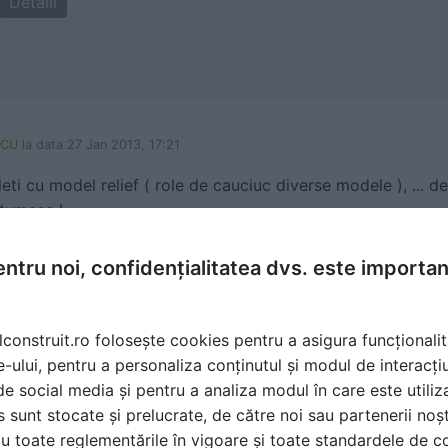
Detalii
ICU
la data 27 Jan 2013, 17:21
ti cu model relief ( role de cauciuc diverse modele ), ... d
ltumesc !
ntru noi, confidențialitatea dvs. este importa
cu
la data 05 Feb 2013, 10:23
lconstruit.ro folosește cookies pentru a asigura funcționalit
e-ului, pentru a personaliza conținutul și modul de interacți
i de social media și pentru a analiza modul în care este utiliza
 sunt creati de cei de la Painted House si pot fi achizitiona
sunt stocate și prelucrate, de către noi sau partenerii noșt
sati linkul de mai jos pentru a ajunge in magazinul online.
u toate reglementările în vigoare și toate standardele de co