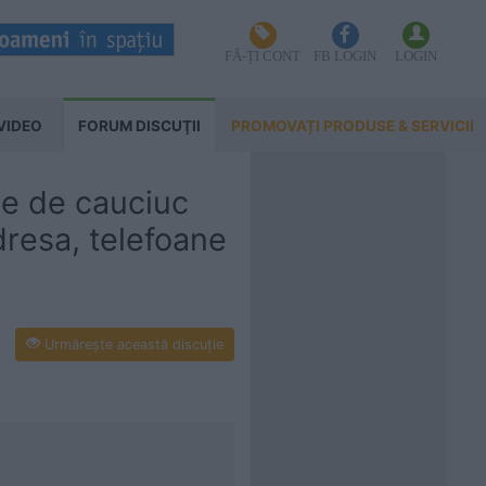
FĂ-ȚI CONT
FB LOGIN
LOGIN
VIDEO
FORUM DISCUŢII
PROMOVAȚI PRODUSE & SERVICII
ole de cauciuc
dresa, telefoane
Urmăreşte această discuţie