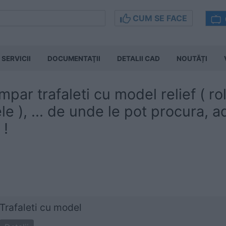
CUM SE FACE
SERVICII
DOCUMENTAŢII
DETALII CAD
NOUTĂȚI
par trafaleti cu model relief ( r
e ), ... de unde le pot procura, a
 !
Trafaleti cu model