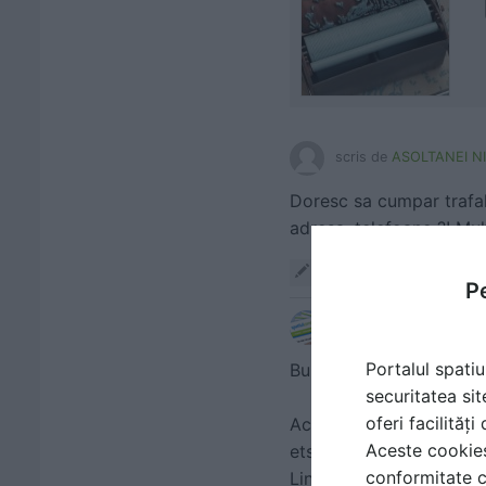
scris de
ASOLTANEI N
Doresc sa cumpar trafale
adresa, telefoane ?! Mu
Răspunde
Pe
scris de
Laura Radules
Portalul spatiu
Buna ziua,
securitatea sit
oferi facilităț
Acesti trafelti cu model
Aceste cookies 
etsy.com. Va rog sa acce
conformitate c
Linkuri