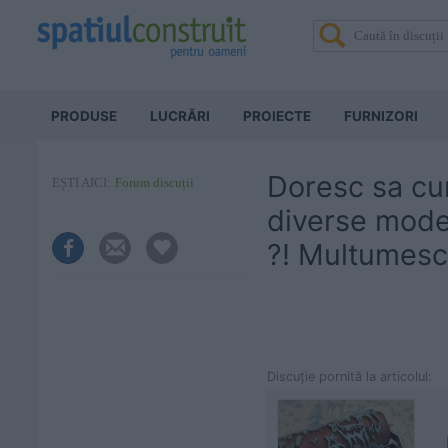
PRODUSE
LUCRĂRI
PROIECTE
FURNIZORI
Doresc sa cum
EȘTI AICI:
Forum discuții
diverse model
?! Multumesc
Discuţie pornită la articolul: