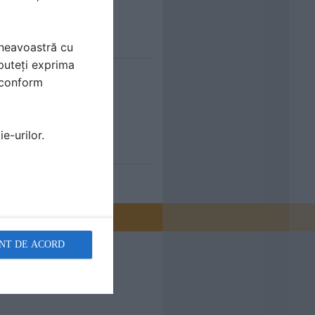
mneavoastră cu
puteți exprima
i conform
e-urilor.
NT DE ACORD