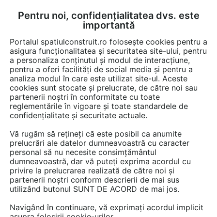
Pentru noi, confidențialitatea dvs. este
FĂ-ȚI CONT
LOGIN
importantă
CUM SE FACE
Portalul spatiulconstruit.ro folosește cookies pentru a
asigura funcționalitatea și securitatea site-ului, pentru
a personaliza conținutul și modul de interacțiune,
pentru a oferi facilități de social media și pentru a
analiza modul în care este utilizat site-ul. Aceste
EȘTI AICI:
Forum discuții
cookies sunt stocate și prelucrate, de către noi sau
partenerii noștri în conformitate cu toate
reglementările în vigoare și toate standardele de
confidențialitate și securitate actuale.
Vă rugăm să rețineți că este posibil ca anumite
prelucrări ale datelor dumneavoastră cu caracter
Din toata inima BRAVO celor
personal să nu necesite consimțământul
dumneavoastră, dar vă puteți exprima acordul cu
care au muncit ptr. aceasta
privire la prelucrarea realizată de către noi și
realizare !! Dupa cum se arata
partenerii noștri conform descrierii de mai sus
utilizând butonul SUNT DE ACORD de mai jos.
primaverile+verile in Romania,
Navigând în continuare, vă exprimați acordul implicit
cred ca trebuie implementata
asupra folosirii cookie-urilor.