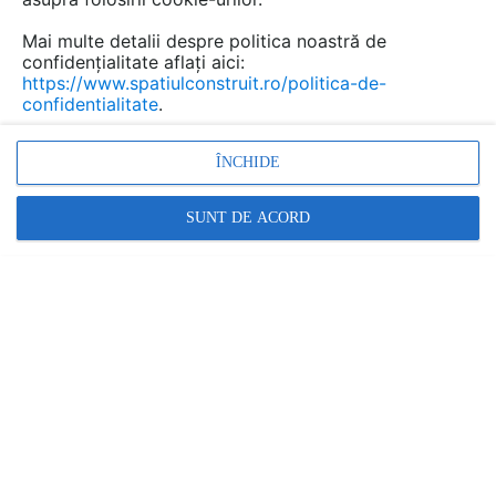
cat...
Mai multe detalii despre politica noastră de
confidențialitate aflați aici:
https://www.spatiulconstruit.ro/politica-de-
confidentialitate
.
Urmăreşte această discuţie
ÎNCHIDE
Discuţie pornită la articolul:
E gata casa PRISPA!
SUNT DE ACORD
Detalii
scris de
Dorin Boila
la data 13 Jul 2012, 15:37
Din toata inima BRAVO celor care au muncit ptr. aceasta
realizare !! Dupa cum se arata primaverile+verile in