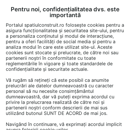
Pentru noi, confidențialitatea dvs. este
FĂ-ȚI CONT
LOGIN
importantă
CUM SE FACE
Portalul spatiulconstruit.ro folosește cookies pentru a
asigura funcționalitatea și securitatea site-ului, pentru
a personaliza conținutul și modul de interacțiune,
pentru a oferi facilități de social media și pentru a
analiza modul în care este utilizat site-ul. Aceste
EȘTI AICI:
Forum discuții
Instalatii si echipamente cladiri
Productie energie
cookies sunt stocate și prelucrate, de către noi sau
partenerii noștri în conformitate cu toate
reglementările în vigoare și toate standardele de
confidențialitate și securitate actuale.
Vă rugăm să rețineți că este posibil ca anumite
prelucrări ale datelor dumneavoastră cu caracter
Dimensionarea instalatiei
personal să nu necesite consimțământul
dumneavoastră, dar vă puteți exprima acordul cu
pentruproducere apa calda si
privire la prelucrarea realizată de către noi și
partial caldura la o scara de
partenerii noștri conform descrierii de mai sus
utilizând butonul SUNT DE ACORD de mai jos.
bloc cu 20 apt. din care 16 sunt
Navigând în continuare, vă exprimați acordul implicit
cu doua camere iar 4 sunt cu 3
asupra folosirii cookie-urilor.