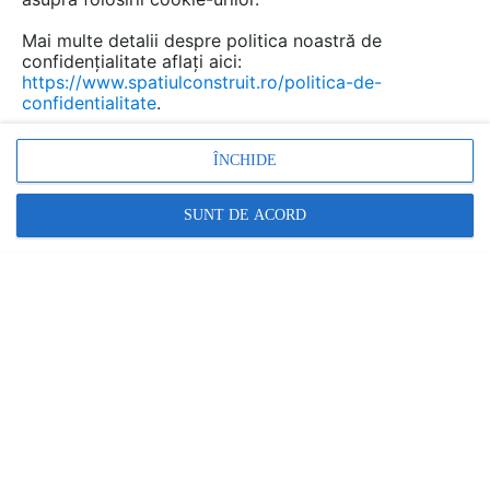
...
Mai multe detalii despre politica noastră de
confidențialitate aflați aici:
https://www.spatiulconstruit.ro/politica-de-
confidentialitate
.
Urmăreşte această discuţie
ÎNCHIDE
scris de
cornel bradu
la data 08 May 2012, 02:41
Dimensionarea instalatiei pentruproducere apa calda si
SUNT DE ACORD
partial caldura la o scara de bloc cu 20 apt. din care 16
sunt cu doua camere iar 4 sunt cu 3 camere. Persoane
in jur de 70.
Răspunde
Promovați-vă produsele și serviciile pe
SpatiulConstruit.ro!