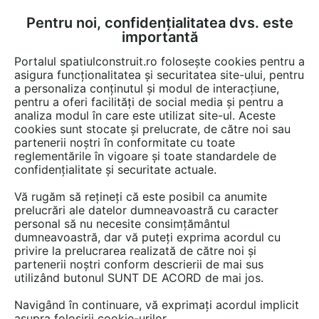
Pentru noi, confidențialitatea dvs. este
FĂ-ȚI CONT
LOGIN
importantă
CUM SE FACE
Portalul spatiulconstruit.ro folosește cookies pentru a
asigura funcționalitatea și securitatea site-ului, pentru
a personaliza conținutul și modul de interacțiune,
pentru a oferi facilități de social media și pentru a
analiza modul în care este utilizat site-ul. Aceste
EȘTI AICI:
Forum discuții
cookies sunt stocate și prelucrate, de către noi sau
partenerii noștri în conformitate cu toate
reglementările în vigoare și toate standardele de
confidențialitate și securitate actuale.
Vă rugăm să rețineți că este posibil ca anumite
prelucrări ale datelor dumneavoastră cu caracter
Designul original transforma un
personal să nu necesite consimțământul
dumneavoastră, dar vă puteți exprima acordul cu
ceas de perete intr-o piesa
privire la prelucrarea realizată de către noi și
statement de avut intr-o
partenerii noștri conform descrierii de mai sus
utilizând butonul SUNT DE ACORD de mai jos.
camera si il scot din conul de
Navigând în continuare, vă exprimați acordul implicit
umbra in care a intrat datorita...
asupra folosirii cookie-urilor.