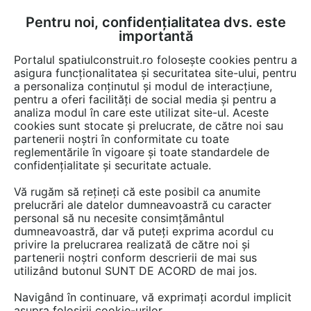
Pentru noi, confidențialitatea dvs. este
FĂ-ȚI CONT
LOGIN
importantă
CUM SE FACE
Portalul spatiulconstruit.ro folosește cookies pentru a
asigura funcționalitatea și securitatea site-ului, pentru
a personaliza conținutul și modul de interacțiune,
pentru a oferi facilități de social media și pentru a
analiza modul în care este utilizat site-ul. Aceste
EȘTI AICI:
Forum discuții
cookies sunt stocate și prelucrate, de către noi sau
partenerii noștri în conformitate cu toate
reglementările în vigoare și toate standardele de
confidențialitate și securitate actuale.
Vă rugăm să rețineți că este posibil ca anumite
prelucrări ale datelor dumneavoastră cu caracter
Depinde de pozitia balconului
personal să nu necesite consimțământul
dumneavoastră, dar vă puteți exprima acordul cu
daca e scos in afara sau nu !
privire la prelucrarea realizată de către noi și
Amenajarea unui balcon la
partenerii noștri conform descrierii de mai sus
utilizând butonul SUNT DE ACORD de mai jos.
plezneala fara indicatii nu se
Navigând în continuare, vă exprimați acordul implicit
face ! Sunt multe de facut :...
asupra folosirii cookie-urilor.