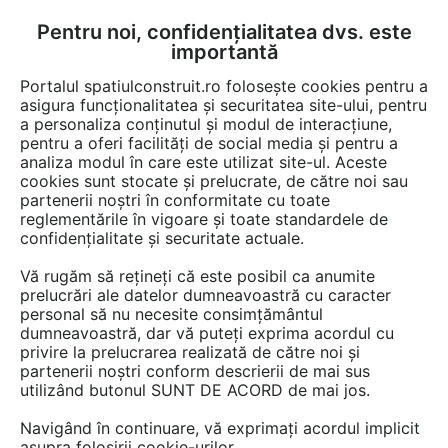
Pentru noi, confidențialitatea dvs. este
FĂ-ȚI CONT
LOGIN
importantă
CUM SE FACE
Portalul spatiulconstruit.ro folosește cookies pentru a
asigura funcționalitatea și securitatea site-ului, pentru
a personaliza conținutul și modul de interacțiune,
pentru a oferi facilități de social media și pentru a
analiza modul în care este utilizat site-ul. Aceste
EȘTI AICI:
Forum discuții
cookies sunt stocate și prelucrate, de către noi sau
partenerii noștri în conformitate cu toate
reglementările în vigoare și toate standardele de
confidențialitate și securitate actuale.
Vă rugăm să rețineți că este posibil ca anumite
prelucrări ale datelor dumneavoastră cu caracter
Cunosc destul de bine zona si
personal să nu necesite consimțământul
dumneavoastră, dar vă puteți exprima acordul cu
populatia...bastinasa ! Am
privire la prelucrarea realizată de către noi și
participat si la festivitatea de
partenerii noștri conform descrierii de mai sus
utilizând butonul SUNT DE ACORD de mai jos.
inaugurare a centrului
Navigând în continuare, vă exprimați acordul implicit
studentesc, cand B.E.Popescu
asupra folosirii cookie-urilor.