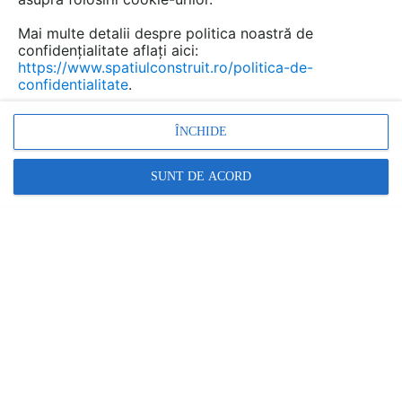
a...
Mai multe detalii despre politica noastră de
confidențialitate aflați aici:
https://www.spatiulconstruit.ro/politica-de-
confidentialitate
.
Urmăreşte această discuţie
ÎNCHIDE
Discuţie pornită la articolul:
S-a incheiat cea de-a II-a
SUNT DE ACORD
editie a Scolii de Vara
Arhitext!
Detalii
scris de
Dorin Boila
la data 20 Aug 2012, 07:14
Cunosc destul de bine zona si populatia...bastinasa ! Am
participat si la festivitatea de inaugurare a centrului