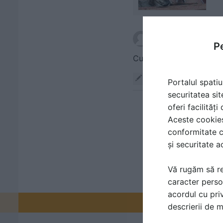
scris de
Pop Florin Ma
Pe
Cum se procedeaza cu n
Răspunde
Portalul spatiu
securitatea sit
oferi facilităț
Aceste cookies 
conformitate c
și securitate a
Vă rugăm să re
caracter perso
acordul cu priv
Promovați-v
descrierii de 