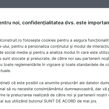
rian
la data 28 May 2013, 21:32
ntru noi, confidențialitatea dvs. este importa
ichelarea obiectelor din metal?
lconstruit.ro folosește cookies pentru a asigura funcționalit
e-ului, pentru a personaliza conținutul și modul de interacți
i de social media și pentru a analiza modul în care este utiliza
sunt stocate și prelucrate, de către noi sau partenerii noșt
u toate reglementările în vigoare și toate standardele de co
ctuale.
țineți că este posibil ca anumite prelucrări ale datelor du
nal să nu necesite consimțământul dumneavoastră, dar vă 
ire la prelucrarea realizată de către noi și partenerii noștr
ă produsele și serviciile pe SpatiulConstruit.ro!
mai sus utilizând butonul SUNT DE ACORD de mai jos.