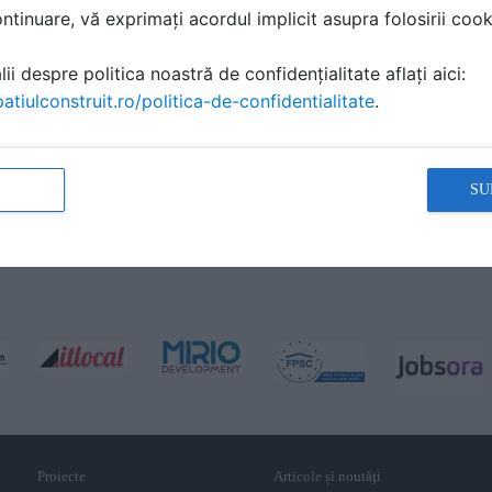
tinuare, vă exprimați acordul implicit asupra folosirii cooki
ii despre politica noastră de confidențialitate aflați aici:
atiulconstruit.ro/politica-de-confidentialitate
.
SU
Proiecte
Articole și noutăţi