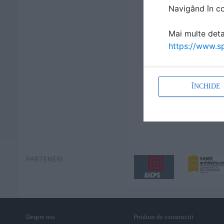
Navigând în con
Mai multe detal
https://www.sp
ÎNCHIDE
PARTENERI
Despre noi
Produse de constructii