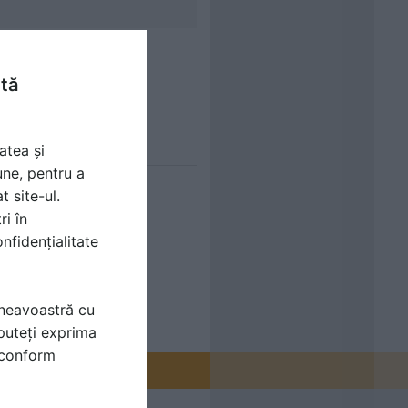
ntă
atea și
une, pentru a
t site-ul.
ri în
nfidențialitate
mneavoastră cu
puteți exprima
i conform