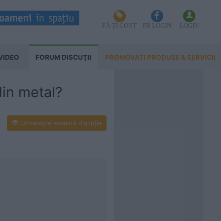
FĂ-ȚI CONT
FB LOGIN
LOGIN
VIDEO
FORUM DISCUŢII
PROMOVAȚI PRODUSE & SERVICII
in metal?
Urmăreşte această discuţie