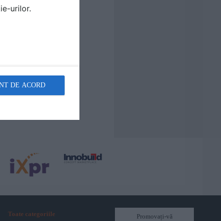
e-urilor.
NT DE ACORD
Toate categoriile
Promovați-vă