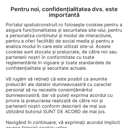
Pentru noi, confidențialitatea dvs. este
FĂ-ȚI CONT
LOGIN
importantă
CUM SE FACE
Portalul spatiulconstruit.ro folosește cookies pentru a
asigura funcționalitatea și securitatea site-ului, pentru
a personaliza conținutul și modul de interacțiune,
pentru a oferi facilități de social media și pentru a
analiza modul în care este utilizat site-ul. Aceste
EȘTI AICI:
Forum discuții
cookies sunt stocate și prelucrate, de către noi sau
partenerii noștri în conformitate cu toate
reglementările în vigoare și toate standardele de
confidențialitate și securitate actuale.
Vă rugăm să rețineți că este posibil ca anumite
prelucrări ale datelor dumneavoastră cu caracter
Cum se pot face inscrieri?
personal să nu necesite consimțământul
dumneavoastră, dar vă puteți exprima acordul cu
privire la prelucrarea realizată de către noi și
partenerii noștri conform descrierii de mai sus
Urmăreşte această discuţie
utilizând butonul SUNT DE ACORD de mai jos.
Navigând în continuare, vă exprimați acordul implicit
Discuţie pornită la articolul:
asupra folosirii cookie-urilor.