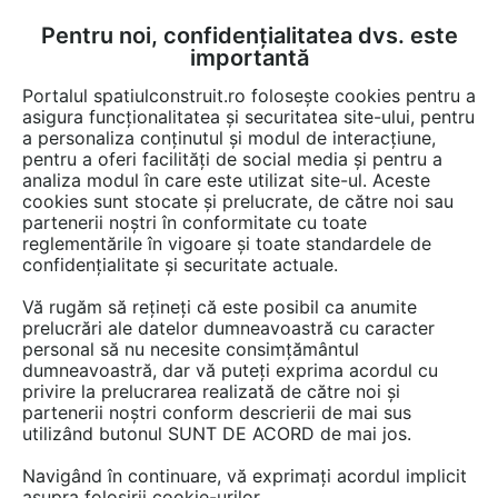
Pentru noi, confidențialitatea dvs. este
FĂ-ȚI CONT
LOGIN
importantă
CUM SE FACE
Portalul spatiulconstruit.ro folosește cookies pentru a
asigura funcționalitatea și securitatea site-ului, pentru
a personaliza conținutul și modul de interacțiune,
pentru a oferi facilități de social media și pentru a
analiza modul în care este utilizat site-ul. Aceste
EȘTI AICI:
Forum discuții
cookies sunt stocate și prelucrate, de către noi sau
partenerii noștri în conformitate cu toate
reglementările în vigoare și toate standardele de
confidențialitate și securitate actuale.
Vă rugăm să rețineți că este posibil ca anumite
prelucrări ale datelor dumneavoastră cu caracter
Cum se amenajeaza un
personal să nu necesite consimțământul
dumneavoastră, dar vă puteți exprima acordul cu
magazin mic?
privire la prelucrarea realizată de către noi și
partenerii noștri conform descrierii de mai sus
utilizând butonul SUNT DE ACORD de mai jos.
Urmăreşte această discuţie
Navigând în continuare, vă exprimați acordul implicit
asupra folosirii cookie-urilor.