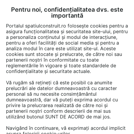
Pentru noi, confidențialitatea dvs. este
FĂ-ȚI CONT
LOGIN
importantă
CUM SE FACE
Portalul spatiulconstruit.ro folosește cookies pentru a
asigura funcționalitatea și securitatea site-ului, pentru
a personaliza conținutul și modul de interacțiune,
pentru a oferi facilități de social media și pentru a
analiza modul în care este utilizat site-ul. Aceste
EȘTI AICI:
Forum discuții
cookies sunt stocate și prelucrate, de către noi sau
partenerii noștri în conformitate cu toate
reglementările în vigoare și toate standardele de
confidențialitate și securitate actuale.
Vă rugăm să rețineți că este posibil ca anumite
prelucrări ale datelor dumneavoastră cu caracter
Cum se amenajeaza un
personal să nu necesite consimțământul
dumneavoastră, dar vă puteți exprima acordul cu
magazin mic?
privire la prelucrarea realizată de către noi și
partenerii noștri conform descrierii de mai sus
utilizând butonul SUNT DE ACORD de mai jos.
Urmăreşte această discuţie
Navigând în continuare, vă exprimați acordul implicit
asupra folosirii cookie-urilor.