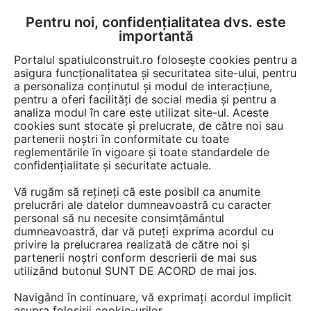
Pentru noi, confidențialitatea dvs. este
FĂ-ȚI CONT
LOGIN
importantă
CUM SE FACE
Portalul spatiulconstruit.ro folosește cookies pentru a
asigura funcționalitatea și securitatea site-ului, pentru
a personaliza conținutul și modul de interacțiune,
pentru a oferi facilități de social media și pentru a
analiza modul în care este utilizat site-ul. Aceste
EȘTI AICI:
Forum discuții
cookies sunt stocate și prelucrate, de către noi sau
partenerii noștri în conformitate cu toate
reglementările în vigoare și toate standardele de
confidențialitate și securitate actuale.
Vă rugăm să rețineți că este posibil ca anumite
prelucrări ale datelor dumneavoastră cu caracter
Cum scap de buruieni?
personal să nu necesite consimțământul
dumneavoastră, dar vă puteți exprima acordul cu
privire la prelucrarea realizată de către noi și
partenerii noștri conform descrierii de mai sus
Urmăreşte această discuţie
utilizând butonul SUNT DE ACORD de mai jos.
Navigând în continuare, vă exprimați acordul implicit
scris de
mgr
la data 14 Dec 2012, 08:45
asupra folosirii cookie-urilor.