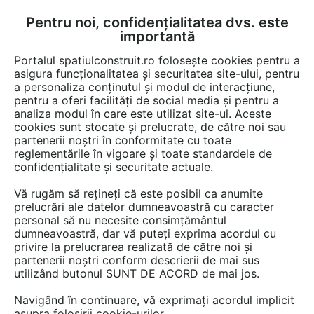
Pentru noi, confidențialitatea dvs. este
FĂ-ȚI CONT
LOGIN
importantă
CUM SE FACE
Portalul spatiulconstruit.ro folosește cookies pentru a
asigura funcționalitatea și securitatea site-ului, pentru
a personaliza conținutul și modul de interacțiune,
pentru a oferi facilități de social media și pentru a
analiza modul în care este utilizat site-ul. Aceste
EȘTI AICI:
Forum discuții
cookies sunt stocate și prelucrate, de către noi sau
partenerii noștri în conformitate cu toate
reglementările în vigoare și toate standardele de
confidențialitate și securitate actuale.
Vă rugăm să rețineți că este posibil ca anumite
prelucrări ale datelor dumneavoastră cu caracter
Cum pot scapa de pisicile care
personal să nu necesite consimțământul
dumneavoastră, dar vă puteți exprima acordul cu
imi strica florile?
privire la prelucrarea realizată de către noi și
partenerii noștri conform descrierii de mai sus
utilizând butonul SUNT DE ACORD de mai jos.
Urmăreşte această discuţie
Navigând în continuare, vă exprimați acordul implicit
asupra folosirii cookie-urilor.