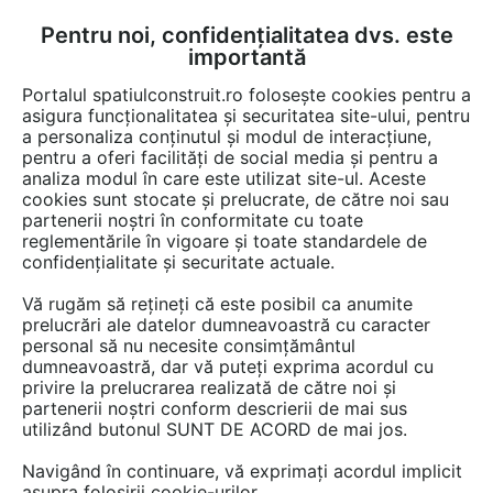
Pentru noi, confidențialitatea dvs. este
FĂ-ȚI CONT
LOGIN
importantă
CUM SE FACE
Portalul spatiulconstruit.ro folosește cookies pentru a
asigura funcționalitatea și securitatea site-ului, pentru
a personaliza conținutul și modul de interacțiune,
pentru a oferi facilități de social media și pentru a
analiza modul în care este utilizat site-ul. Aceste
EȘTI AICI:
Forum discuții
cookies sunt stocate și prelucrate, de către noi sau
partenerii noștri în conformitate cu toate
reglementările în vigoare și toate standardele de
confidențialitate și securitate actuale.
Vă rugăm să rețineți că este posibil ca anumite
prelucrări ale datelor dumneavoastră cu caracter
Cum pot sa maschez gura de
personal să nu necesite consimțământul
dumneavoastră, dar vă puteți exprima acordul cu
aerisire?
privire la prelucrarea realizată de către noi și
partenerii noștri conform descrierii de mai sus
utilizând butonul SUNT DE ACORD de mai jos.
Urmăreşte această discuţie
Navigând în continuare, vă exprimați acordul implicit
asupra folosirii cookie-urilor.