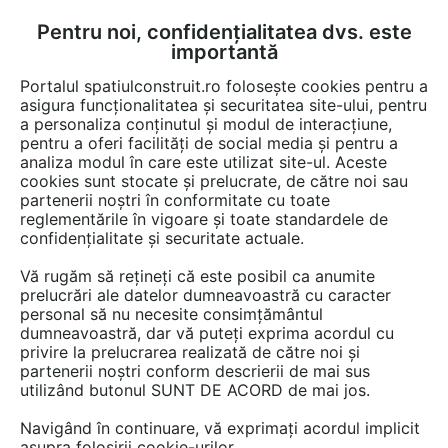
Pentru noi, confidențialitatea dvs. este
FĂ-ȚI CONT
LOGIN
importantă
CUM SE FACE
Portalul spatiulconstruit.ro folosește cookies pentru a
asigura funcționalitatea și securitatea site-ului, pentru
a personaliza conținutul și modul de interacțiune,
pentru a oferi facilități de social media și pentru a
analiza modul în care este utilizat site-ul. Aceste
EȘTI AICI:
Forum discuții
cookies sunt stocate și prelucrate, de către noi sau
partenerii noștri în conformitate cu toate
reglementările în vigoare și toate standardele de
confidențialitate și securitate actuale.
Vă rugăm să rețineți că este posibil ca anumite
prelucrări ale datelor dumneavoastră cu caracter
Ce material sa aleg pentru
personal să nu necesite consimțământul
dumneavoastră, dar vă puteți exprima acordul cu
mobilierul de gradina?
privire la prelucrarea realizată de către noi și
partenerii noștri conform descrierii de mai sus
utilizând butonul SUNT DE ACORD de mai jos.
Urmăreşte această discuţie
Navigând în continuare, vă exprimați acordul implicit
asupra folosirii cookie-urilor.