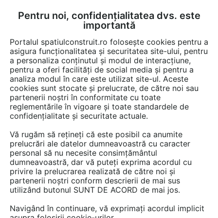
Pentru noi, confidențialitatea dvs. este
FĂ-ȚI CONT
LOGIN
importantă
CUM SE FACE
Portalul spatiulconstruit.ro folosește cookies pentru a
asigura funcționalitatea și securitatea site-ului, pentru
a personaliza conținutul și modul de interacțiune,
pentru a oferi facilități de social media și pentru a
analiza modul în care este utilizat site-ul. Aceste
EȘTI AICI:
Forum discuții
cookies sunt stocate și prelucrate, de către noi sau
partenerii noștri în conformitate cu toate
reglementările în vigoare și toate standardele de
confidențialitate și securitate actuale.
Vă rugăm să rețineți că este posibil ca anumite
prelucrări ale datelor dumneavoastră cu caracter
Cati KWp ati instalat in Romania
personal să nu necesite consimțământul
dumneavoastră, dar vă puteți exprima acordul cu
si cu fel de personal (autohton
privire la prelucrarea realizată de către noi și
sau strain) ,Si nu in ultimul rand
partenerii noștri conform descrierii de mai sus
utilizând butonul SUNT DE ACORD de mai jos.
cine asigura garantia si post
Navigând în continuare, vă exprimați acordul implicit
garantia
asupra folosirii cookie-urilor.