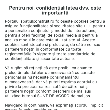
Pentru noi, confidențialitatea dvs. este
FĂ-ȚI CONT
LOGIN
importantă
CUM SE FACE
Portalul spatiulconstruit.ro folosește cookies pentru a
asigura funcționalitatea și securitatea site-ului, pentru
a personaliza conținutul și modul de interacțiune,
pentru a oferi facilități de social media și pentru a
analiza modul în care este utilizat site-ul. Aceste
EȘTI AICI:
Forum discuții
cookies sunt stocate și prelucrate, de către noi sau
partenerii noștri în conformitate cu toate
reglementările în vigoare și toate standardele de
confidențialitate și securitate actuale.
Vă rugăm să rețineți că este posibil ca anumite
prelucrări ale datelor dumneavoastră cu caracter
Categoric, relatia cu
personal să nu necesite consimțământul
dumneavoastră, dar vă puteți exprima acordul cu
"laboratorul principal" trebuie
privire la prelucrarea realizată de către noi și
sa fie foarte functionala, altfel
partenerii noștri conform descrierii de mai sus
utilizând butonul SUNT DE ACORD de mai jos.
prepararea hranei devine un
Navigând în continuare, vă exprimați acordul implicit
dute-vino obositor si ineficient!
asupra folosirii cookie-urilor.