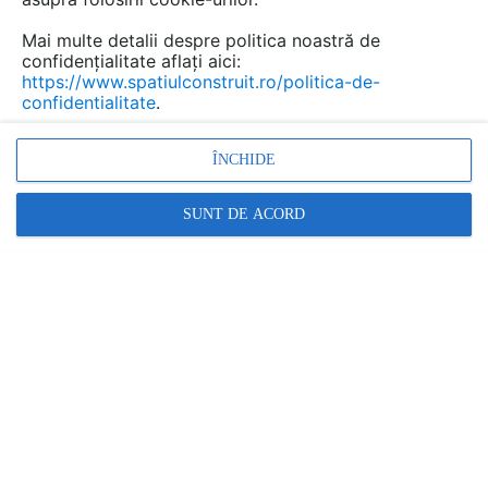
...
Mai multe detalii despre politica noastră de
confidențialitate aflați aici:
https://www.spatiulconstruit.ro/politica-de-
confidentialitate
.
Urmăreşte această discuţie
ÎNCHIDE
Discuţie pornită la articolul:
Bucatarii in aer liber
SUNT DE ACORD
Detalii
scris de
Mihaela P
la data 01 Apr 2012, 11:13
Categoric, relatia cu "laboratorul principal" trebuie sa fie
foarte functionala, altfel prepararea hranei devine un