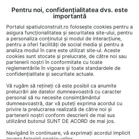
Pentru noi, confidențialitatea dvs. este
FĂ-ȚI CONT
LOGIN
importantă
CUM SE FACE
Portalul spatiulconstruit.ro folosește cookies pentru a
asigura funcționalitatea și securitatea site-ului, pentru
a personaliza conținutul și modul de interacțiune,
pentru a oferi facilități de social media și pentru a
analiza modul în care este utilizat site-ul. Aceste
EȘTI AICI:
Forum discuții
cookies sunt stocate și prelucrate, de către noi sau
partenerii noștri în conformitate cu toate
reglementările în vigoare și toate standardele de
confidențialitate și securitate actuale.
Vă rugăm să rețineți că este posibil ca anumite
prelucrări ale datelor dumneavoastră cu caracter
Cat te costa o casa din lemn pe
personal să nu necesite consimțământul
dumneavoastră, dar vă puteți exprima acordul cu
timp de criza
privire la prelucrarea realizată de către noi și
partenerii noștri conform descrierii de mai sus
utilizând butonul SUNT DE ACORD de mai jos.
Urmăreşte această discuţie
Navigând în continuare, vă exprimați acordul implicit
asupra folosirii cookie-urilor.