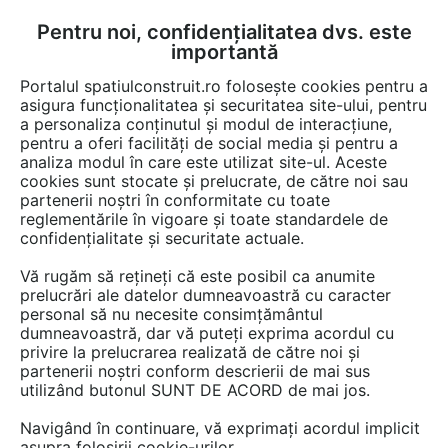
Pentru noi, confidențialitatea dvs. este
FĂ-ȚI CONT
LOGIN
importantă
CUM SE FACE
Portalul spatiulconstruit.ro folosește cookies pentru a
asigura funcționalitatea și securitatea site-ului, pentru
a personaliza conținutul și modul de interacțiune,
pentru a oferi facilități de social media și pentru a
analiza modul în care este utilizat site-ul. Aceste
EȘTI AICI:
Forum discuții
cookies sunt stocate și prelucrate, de către noi sau
partenerii noștri în conformitate cu toate
reglementările în vigoare și toate standardele de
confidențialitate și securitate actuale.
Vă rugăm să rețineți că este posibil ca anumite
prelucrări ale datelor dumneavoastră cu caracter
Cat costa aceasta oglinda,
personal să nu necesite consimțământul
dumneavoastră, dar vă puteți exprima acordul cu
adica mp, se poate livra taiata
privire la prelucrarea realizată de către noi și
pe dimensiunile date?
partenerii noștri conform descrierii de mai sus
utilizând butonul SUNT DE ACORD de mai jos.
Navigând în continuare, vă exprimați acordul implicit
Urmăreşte această discuţie
asupra folosirii cookie-urilor.