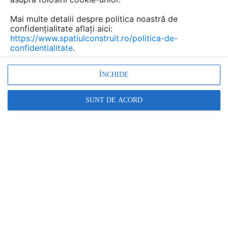
Urmăreşte această discuţie
Mai multe detalii despre politica noastră de
confidențialitate aflați aici:
https://www.spatiulconstruit.ro/politica-de-
Discuţie pornită la articolul:
confidentialitate
.
Casa Eficienta Plus din
Berlin genereaza mai
ÎNCHIDE
multa energie decat
consuma
SUNT DE ACORD
Detalii
scris de
SolarZONE
la data 20 Aug 2012, 13:11
Casa PRISPA arata mult mai bine, produce mai multa
energie decat consuma si e mai ieftina!
Răspunde