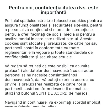
Pentru noi, confidențialitatea dvs. este
FĂ-ȚI CONT
LOGIN
importantă
CUM SE FACE
Portalul spatiulconstruit.ro folosește cookies pentru a
asigura funcționalitatea și securitatea site-ului, pentru
a personaliza conținutul și modul de interacțiune,
pentru a oferi facilități de social media și pentru a
analiza modul în care este utilizat site-ul. Aceste
EȘTI AICI:
Forum discuții
cookies sunt stocate și prelucrate, de către noi sau
partenerii noștri în conformitate cu toate
reglementările în vigoare și toate standardele de
confidențialitate și securitate actuale.
Vă rugăm să rețineți că este posibil ca anumite
prelucrări ale datelor dumneavoastră cu caracter
Casa PRISPA arata mult mai
personal să nu necesite consimțământul
dumneavoastră, dar vă puteți exprima acordul cu
bine, produce mai multa
privire la prelucrarea realizată de către noi și
energie decat consuma si e
partenerii noștri conform descrierii de mai sus
utilizând butonul SUNT DE ACORD de mai jos.
mai ieftina!
Navigând în continuare, vă exprimați acordul implicit
asupra folosirii cookie-urilor.