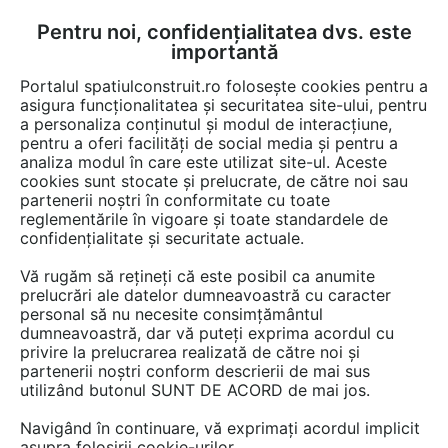
Pentru noi, confidențialitatea dvs. este
FĂ-ȚI CONT
LOGIN
importantă
CUM SE FACE
Portalul spatiulconstruit.ro folosește cookies pentru a
asigura funcționalitatea și securitatea site-ului, pentru
a personaliza conținutul și modul de interacțiune,
pentru a oferi facilități de social media și pentru a
analiza modul în care este utilizat site-ul. Aceste
EȘTI AICI:
Forum discuții
cookies sunt stocate și prelucrate, de către noi sau
partenerii noștri în conformitate cu toate
reglementările în vigoare și toate standardele de
confidențialitate și securitate actuale.
Vă rugăm să rețineți că este posibil ca anumite
prelucrări ale datelor dumneavoastră cu caracter
Care este si costul unui metru
personal să nu necesite consimțământul
dumneavoastră, dar vă puteți exprima acordul cu
patrat in euro? (Sant din
privire la prelucrarea realizată de către noi și
republica Moldova)
partenerii noștri conform descrierii de mai sus
utilizând butonul SUNT DE ACORD de mai jos.
Navigând în continuare, vă exprimați acordul implicit
Urmăreşte această discuţie
asupra folosirii cookie-urilor.