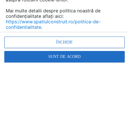
Ţiglă metalică cu aspect de
Mai multe detalii despre politica noastră de
ardezie sau șindrilă NOVATIK |
confidențialitate aflați aici:
METAL
https://www.spatiulconstruit.ro/politica-de-
confidentialitate
.
De la: NOVATIK
Gama de produse nu mai este
ÎNCHIDE
publicata pe SpatiulConstruit.ro. Nu
mai sunt disponibile detalii
SUNT DE ACORD
suplimentare.
scris de
dan
la data 18 Jul 2012, 09:32
care este pretul la m2.va rog?
Răspunde
scris de
oana
la data 18 Jul 2012, 10:15