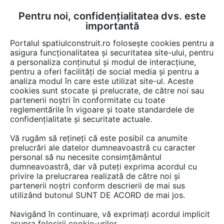
Pentru noi, confidențialitatea dvs. este
FĂ-ȚI CONT
LOGIN
importantă
CUM SE FACE
Portalul spatiulconstruit.ro folosește cookies pentru a
asigura funcționalitatea și securitatea site-ului, pentru
a personaliza conținutul și modul de interacțiune,
pentru a oferi facilități de social media și pentru a
analiza modul în care este utilizat site-ul. Aceste
EȘTI AICI:
Forum discuții
Constructii, santier, utilaje
Acoperis cu panta
cookies sunt stocate și prelucrate, de către noi sau
partenerii noștri în conformitate cu toate
reglementările în vigoare și toate standardele de
confidențialitate și securitate actuale.
Vă rugăm să rețineți că este posibil ca anumite
prelucrări ale datelor dumneavoastră cu caracter
Care este pretul la m2.va rog?
personal să nu necesite consimțământul
dumneavoastră, dar vă puteți exprima acordul cu
privire la prelucrarea realizată de către noi și
partenerii noștri conform descrierii de mai sus
Urmăreşte această discuţie
utilizând butonul SUNT DE ACORD de mai jos.
Navigând în continuare, vă exprimați acordul implicit
Discuţie pornită la gama de produse:
asupra folosirii cookie-urilor.