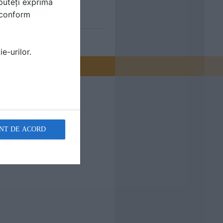
puteți exprima
i conform
e-urilor.
NT DE ACORD