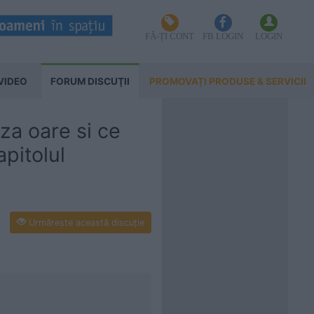
FĂ-ȚI CONT
FB LOGIN
LOGIN
VIDEO
FORUM DISCUŢII
PROMOVAȚI PRODUSE & SERVICII
aza oare si ce
apitolul
Urmăreşte această discuţie