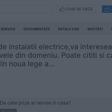
CUM SE FACE
SERVICII
DOCUMENTAŢII
DETALII CAD
NOUTĂȚI
e instalatii electrice,va interese
ele din domeniu. Poate cititi si c
in noua lege a...
De cate prize ai nevoie in casa?