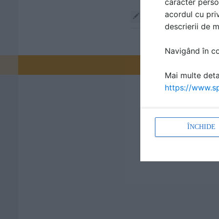
caracter perso
acordul cu priv
Răspunde
descrierii de 
Navigând în con
Promovați-v
Mai multe detal
https://www.sp
ÎNCHIDE