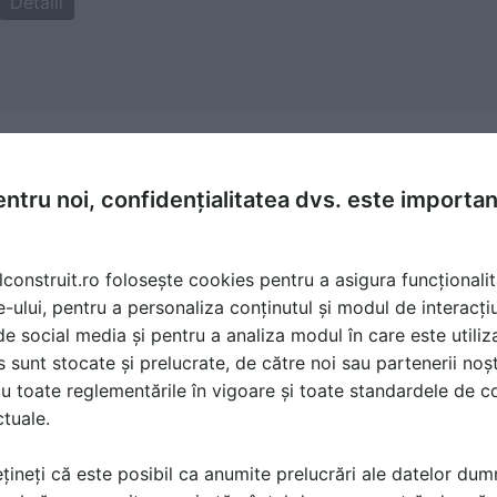
Detalii
ata 23 Aug 2012, 07:24
ntru noi, confidențialitatea dvs. este importa
ii electrice,va intereseaza oare si ce spun normativele din 
l contraventii din noua lege a energiei(Legea 123/2012)
lconstruit.ro folosește cookies pentru a asigura funcționalit
e-ului, pentru a personaliza conținutul și modul de interacți
i de social media și pentru a analiza modul în care este utiliza
 Aug 2012, 09:54
sunt stocate și prelucrate, de către noi sau partenerii noșt
 la partea cu executarea modificarilor de catre persoane nea
u toate reglementările în vigoare și toate standardele de co
nt articolul - contine aceasta fraza:
ctuale.
stemului cere prezenta unei echipe, alcatuita din electricia
licitata, de eficienta impamantarii) si din tehnicianul res
țineți că este posibil ca anumite prelucrări ale datelor du
 ca serviciul sa fie asigurat si de un singur specialist."