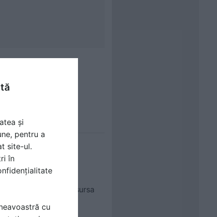
ntă
domeniu.
atea și
une, pentru a
t site-ul.
ri în
utorizate.
nfidențialitate
n (care se asigura ca sursa
ponsabil cu montarea
mneavoastră cu