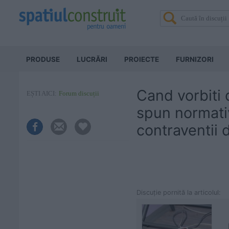
PRODUSE
LUCRĂRI
PROIECTE
FURNIZORI
Cand vorbiti d
EȘTI AICI:
Forum discuții
spun normativ
contraventii d
Discuţie pornită la articolul: