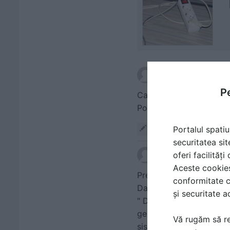
scris de
Ioan Faur
la d
Pe
Cand vorbiti de instalat
Poate cititi si capitolu
Portalul spatiu
Răspunde
securitatea sit
oferi facilităț
scris de
RN
la data 23
Aceste cookies 
Presupun ca va referiti
conformitate c
Daca-i asa cititi mai ate
și securitate a
" De obicei, montarea si
generala nu este supraso
Vă rugăm să re
sistemelor, dar e posibil