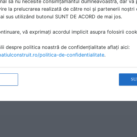
nal să nu necesite consimțământul dumneavoastră, dar vă 
ire la prelucrarea realizată de către noi și partenerii noștr
mai sus utilizând butonul SUNT DE ACORD de mai jos.
tinuare, vă exprimați acordul implicit asupra folosirii cooki
ă produsele și serviciile pe SpatiulConstruit.ro!
ii despre politica noastră de confidențialitate aflați aici:
atiulconstruit.ro/politica-de-confidentialitate
.
SU