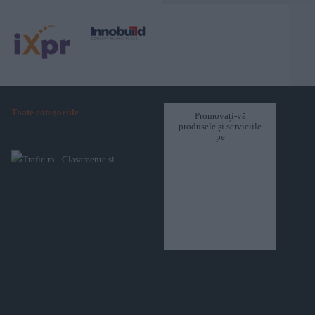
Toate categoriile
Promovați-vă
produsele și serviciile
pe