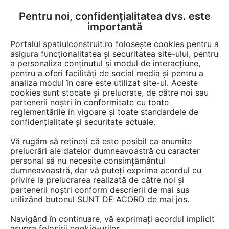
Pentru noi, confidențialitatea dvs. este
FĂ-ȚI CONT
LOGIN
importantă
CUM SE FACE
Portalul spatiulconstruit.ro folosește cookies pentru a
asigura funcționalitatea și securitatea site-ului, pentru
a personaliza conținutul și modul de interacțiune,
pentru a oferi facilități de social media și pentru a
analiza modul în care este utilizat site-ul. Aceste
EȘTI AICI:
Forum discuții
cookies sunt stocate și prelucrate, de către noi sau
partenerii noștri în conformitate cu toate
reglementările în vigoare și toate standardele de
confidențialitate și securitate actuale.
Vă rugăm să rețineți că este posibil ca anumite
prelucrări ale datelor dumneavoastră cu caracter
Calorifere
personal să nu necesite consimțământul
dumneavoastră, dar vă puteți exprima acordul cu
privire la prelucrarea realizată de către noi și
partenerii noștri conform descrierii de mai sus
Urmăreşte această discuţie
utilizând butonul SUNT DE ACORD de mai jos.
Navigând în continuare, vă exprimați acordul implicit
scris de
Marian
la data 17 Feb 2013, 22:29
asupra folosirii cookie-urilor.