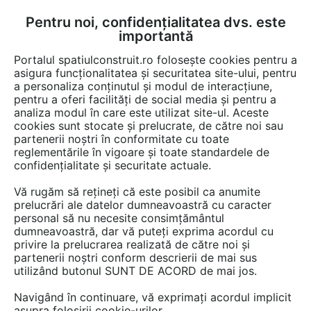
Pentru noi, confidențialitatea dvs. este
FĂ-ȚI CONT
LOGIN
importantă
CUM SE FACE
Portalul spatiulconstruit.ro folosește cookies pentru a
asigura funcționalitatea și securitatea site-ului, pentru
a personaliza conținutul și modul de interacțiune,
pentru a oferi facilități de social media și pentru a
analiza modul în care este utilizat site-ul. Aceste
EȘTI AICI:
Forum discuții
Finisaje si amenajari interioare
Electrocasnice
cookies sunt stocate și prelucrate, de către noi sau
partenerii noștri în conformitate cu toate
reglementările în vigoare și toate standardele de
confidențialitate și securitate actuale.
Vă rugăm să rețineți că este posibil ca anumite
prelucrări ale datelor dumneavoastră cu caracter
Buna ziua, Va rog mult sa mi
personal să nu necesite consimțământul
dumneavoastră, dar vă puteți exprima acordul cu
spuneti ce ar putea avea o
privire la prelucrarea realizată de către noi și
masina de spalat indesit
partenerii noștri conform descrierii de mai sus
utilizând butonul SUNT DE ACORD de mai jos.
witl106 cu incarcare verticala i
Navigând în continuare, vă exprimați acordul implicit
a apa sta sa o si incalzeasca...
asupra folosirii cookie-urilor.