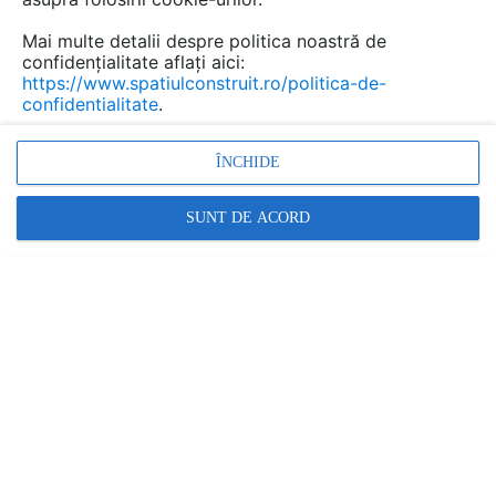
Mai multe detalii despre politica noastră de
confidențialitate aflați aici:
Urmăreşte această discuţie
https://www.spatiulconstruit.ro/politica-de-
confidentialitate
.
scris de
MAXIM AUREL
la data 11 Jun 2012, 10:09
ÎNCHIDE
BUNA ZIUA
V-as ruga un pret estimativ pentru un complet instalat la
SUNT DE ACORD
o casa ( D+P+M ) cu S.U.= 300 m.p. :
1. Cu panouri solare;
2. Cu pompe de caldura geo
Răspunde
Promovați-vă produsele și serviciile pe
SpatiulConstruit.ro!