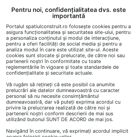
Pentru noi, confidențialitatea dvs. este
FĂ-ȚI CONT
LOGIN
importantă
CUM SE FACE
Portalul spatiulconstruit.ro folosește cookies pentru a
asigura funcționalitatea și securitatea site-ului, pentru
a personaliza conținutul și modul de interacțiune,
pentru a oferi facilități de social media și pentru a
analiza modul în care este utilizat site-ul. Aceste
EȘTI AICI:
Forum discuții
Instalatii si echipamente cladiri
Productie energie
cookies sunt stocate și prelucrate, de către noi sau
partenerii noștri în conformitate cu toate
reglementările în vigoare și toate standardele de
confidențialitate și securitate actuale.
Vă rugăm să rețineți că este posibil ca anumite
prelucrări ale datelor dumneavoastră cu caracter
BUNA ZIUA V-as ruga un pret
personal să nu necesite consimțământul
dumneavoastră, dar vă puteți exprima acordul cu
estimativ pentru un complet
privire la prelucrarea realizată de către noi și
instalat la o casa ( D+P+M ) cu
partenerii noștri conform descrierii de mai sus
utilizând butonul SUNT DE ACORD de mai jos.
S.U.= 300 m.p. : 1. Cu panouri
Navigând în continuare, vă exprimați acordul implicit
solare; ...
asupra folosirii cookie-urilor.