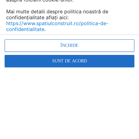
de...
Mai multe detalii despre politica noastră de
confidențialitate aflați aici:
https://www.spatiulconstruit.ro/politica-de-
confidentialitate
.
Urmăreşte această discuţie
ÎNCHIDE
scris de
gradinaru
la data 10 Aug 2012, 12:25
buna ziua
SUNT DE ACORD
ma intereseaza urmatoarele:
-daca dupa ignifugare se poate vopsi, cu vopsele
ecologige
-daca acest tratament trebuie "' aprobat'' de catre firme
specializate, sau este valabila ignifugarea daca este
executata de vopsitori angajati,dar fara sa aiba
autorizatie de la pompieri sa faca ignifugari
-ce cantitate este necesara la 1 mp.?
-as dori fisa tehnica
Lucrez pentru un teatru si executam decoruri din lemn