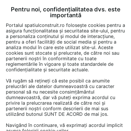
Pentru noi, confidențialitatea dvs. este
FĂ-ȚI CONT
LOGIN
importantă
CUM SE FACE
Portalul spatiulconstruit.ro folosește cookies pentru a
asigura funcționalitatea și securitatea site-ului, pentru
a personaliza conținutul și modul de interacțiune,
pentru a oferi facilități de social media și pentru a
analiza modul în care este utilizat site-ul. Aceste
EȘTI AICI:
Forum discuții
cookies sunt stocate și prelucrate, de către noi sau
partenerii noștri în conformitate cu toate
reglementările în vigoare și toate standardele de
confidențialitate și securitate actuale.
Vă rugăm să rețineți că este posibil ca anumite
prelucrări ale datelor dumneavoastră cu caracter
Buna ziua ma intereseaza
personal să nu necesite consimțământul
dumneavoastră, dar vă puteți exprima acordul cu
urmatoarele: -daca dupa
privire la prelucrarea realizată de către noi și
ignifugare se poate vopsi, cu
partenerii noștri conform descrierii de mai sus
utilizând butonul SUNT DE ACORD de mai jos.
vopsele ecologige -daca acest
Navigând în continuare, vă exprimați acordul implicit
tratament trebuie "' aprobat''
asupra folosirii cookie-urilor.