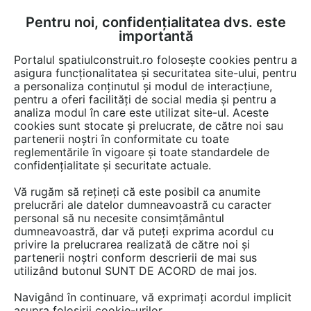
Pentru noi, confidențialitatea dvs. este
FĂ-ȚI CONT
LOGIN
importantă
CUM SE FACE
Portalul spatiulconstruit.ro folosește cookies pentru a
asigura funcționalitatea și securitatea site-ului, pentru
a personaliza conținutul și modul de interacțiune,
pentru a oferi facilități de social media și pentru a
analiza modul în care este utilizat site-ul. Aceste
EȘTI AICI:
Forum discuții
Constructii, santier, utilaje
cookies sunt stocate și prelucrate, de către noi sau
Constructii, elemente prefabricate
partenerii noștri în conformitate cu toate
reglementările în vigoare și toate standardele de
confidențialitate și securitate actuale.
Vă rugăm să rețineți că este posibil ca anumite
prelucrări ale datelor dumneavoastră cu caracter
personal să nu necesite consimțământul
BUNA ZIUA, MA INTERESEAZA
dumneavoastră, dar vă puteți exprima acordul cu
privire la prelucrarea realizată de către noi și
4 BUCATI ISOPAN CU
partenerii noștri conform descrierii de mai sus
utilizând butonul SUNT DE ACORD de mai jos.
PRINDERE ASCUNSA
,GROSIME 8,CULOARE RAL
Navigând în continuare, vă exprimați acordul implicit
asupra folosirii cookie-urilor.