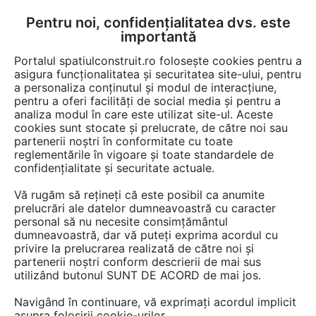
Pentru noi, confidențialitatea dvs. este
FĂ-ȚI CONT
LOGIN
importantă
CUM SE FACE
Portalul spatiulconstruit.ro folosește cookies pentru a
asigura funcționalitatea și securitatea site-ului, pentru
a personaliza conținutul și modul de interacțiune,
pentru a oferi facilități de social media și pentru a
analiza modul în care este utilizat site-ul. Aceste
EȘTI AICI:
Forum discuții
cookies sunt stocate și prelucrate, de către noi sau
partenerii noștri în conformitate cu toate
reglementările în vigoare și toate standardele de
confidențialitate și securitate actuale.
Vă rugăm să rețineți că este posibil ca anumite
prelucrări ale datelor dumneavoastră cu caracter
Buna ziua, Cred ca am vazut
personal să nu necesite consimțământul
dumneavoastră, dar vă puteți exprima acordul cu
intr-un magazin de constructii
privire la prelucrarea realizată de către noi și
jgheaburi si burlane de la
partenerii noștri conform descrierii de mai sus
utilizând butonul SUNT DE ACORD de mai jos.
Coilprofil, dar aici pe
Navigând în continuare, vă exprimați acordul implicit
spatiulconstruit.ro nu le
asupra folosirii cookie-urilor.