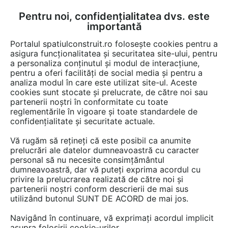
Pentru noi, confidențialitatea dvs. este
FĂ-ȚI CONT
LOGIN
importantă
CUM SE FACE
Portalul spatiulconstruit.ro folosește cookies pentru a
asigura funcționalitatea și securitatea site-ului, pentru
a personaliza conținutul și modul de interacțiune,
pentru a oferi facilități de social media și pentru a
analiza modul în care este utilizat site-ul. Aceste
EȘTI AICI:
Forum discuții
Cultura si societate
Administratie, comunitate
cookies sunt stocate și prelucrate, de către noi sau
partenerii noștri în conformitate cu toate
reglementările în vigoare și toate standardele de
confidențialitate și securitate actuale.
Vă rugăm să rețineți că este posibil ca anumite
prelucrări ale datelor dumneavoastră cu caracter
Buna ziua! Când începe
personal să nu necesite consimțământul
dumneavoastră, dar vă puteți exprima acordul cu
programul Casa verde plus?
privire la prelucrarea realizată de către noi și
partenerii noștri conform descrierii de mai sus
utilizând butonul SUNT DE ACORD de mai jos.
Urmăreşte această discuţie
Navigând în continuare, vă exprimați acordul implicit
asupra folosirii cookie-urilor.