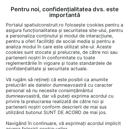
Pentru noi, confidențialitatea dvs. este
FĂ-ȚI CONT
LOGIN
importantă
CUM SE FACE
Portalul spatiulconstruit.ro folosește cookies pentru a
asigura funcționalitatea și securitatea site-ului, pentru
a personaliza conținutul și modul de interacțiune,
pentru a oferi facilități de social media și pentru a
analiza modul în care este utilizat site-ul. Aceste
EȘTI AICI:
Forum discuții
Finisaje si amenajari interioare
cookies sunt stocate și prelucrate, de către noi sau
Grupuri sanitare, toalete publice
partenerii noștri în conformitate cu toate
reglementările în vigoare și toate standardele de
confidențialitate și securitate actuale.
Vă rugăm să rețineți că este posibil ca anumite
prelucrări ale datelor dumneavoastră cu caracter
personal să nu necesite consimțământul
Buna ziua, as interesat de o
dumneavoastră, dar vă puteți exprima acordul cu
privire la prelucrarea realizată de către noi și
oferta pentru acest produs.
partenerii noștri conform descrierii de mai sus
utilizând butonul SUNT DE ACORD de mai jos.
Multumesc
Navigând în continuare, vă exprimați acordul implicit
asupra folosirii cookie-urilor.