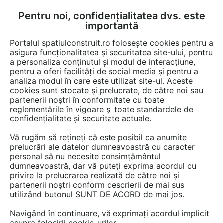
Pentru noi, confidențialitatea dvs. este
FĂ-ȚI CONT
LOGIN
importantă
CUM SE FACE
Portalul spatiulconstruit.ro folosește cookies pentru a
asigura funcționalitatea și securitatea site-ului, pentru
a personaliza conținutul și modul de interacțiune,
pentru a oferi facilități de social media și pentru a
analiza modul în care este utilizat site-ul. Aceste
EȘTI AICI:
Forum discuții
cookies sunt stocate și prelucrate, de către noi sau
partenerii noștri în conformitate cu toate
reglementările în vigoare și toate standardele de
confidențialitate și securitate actuale.
Vă rugăm să rețineți că este posibil ca anumite
prelucrări ale datelor dumneavoastră cu caracter
Buna ziua Am o casa in
personal să nu necesite consimțământul
dumneavoastră, dar vă puteți exprima acordul cu
Voluntari.Proiectul initial era cu
privire la prelucrarea realizată de către noi și
etaj.S-a finalizat fara etaj. As
partenerii noștri conform descrierii de mai sus
utilizând butonul SUNT DE ACORD de mai jos.
vrea sa construiesc etajul din
Navigând în continuare, vă exprimați acordul implicit
lemn.Ce date doriti pentru ...
asupra folosirii cookie-urilor.