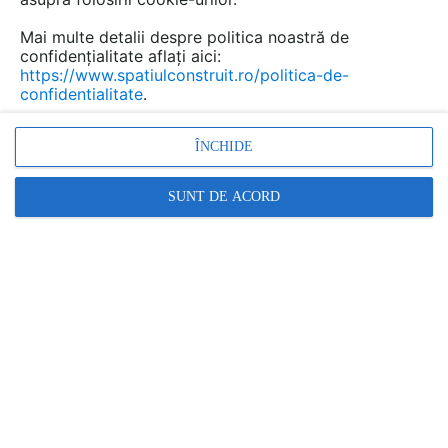
Mai multe detalii despre politica noastră de
confidențialitate aflați aici:
Urmăreşte această discuţie
https://www.spatiulconstruit.ro/politica-de-
confidentialitate
.
scris de
But Gheorghe
la data 13 Aug 2012, 16:00
ÎNCHIDE
Buna ziua
Am o casa in Voluntari.Proiectul initial era cu etaj.S-a
SUNT DE ACORD
finalizat fara etaj. As vrea sa construiesc etajul din
lemn.Ce date doriti pentru o estimare de pret?
Răspunde
scris de
Dorna EcoHouse
la data 23 Aug 2012, 13:05
Buna ziua,
Pentru o estimare corecta, avem nevoie de planurile