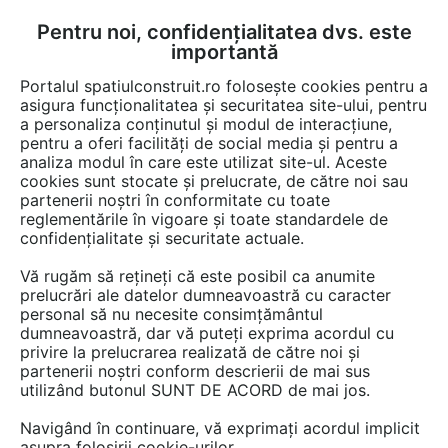
Pentru noi, confidențialitatea dvs. este
FĂ-ȚI CONT
LOGIN
importantă
CUM SE FACE
Portalul spatiulconstruit.ro folosește cookies pentru a
asigura funcționalitatea și securitatea site-ului, pentru
a personaliza conținutul și modul de interacțiune,
pentru a oferi facilități de social media și pentru a
analiza modul în care este utilizat site-ul. Aceste
EȘTI AICI:
Forum discuții
Constructii, santier, utilaje
Drumuri si poduri
cookies sunt stocate și prelucrate, de către noi sau
partenerii noștri în conformitate cu toate
reglementările în vigoare și toate standardele de
confidențialitate și securitate actuale.
Vă rugăm să rețineți că este posibil ca anumite
prelucrări ale datelor dumneavoastră cu caracter
Buna ziua , dorim o oferta de
personal să nu necesite consimțământul
dumneavoastră, dar vă puteți exprima acordul cu
pret pentru tipul LZ 220, pentru
privire la prelucrarea realizată de către noi și
un nr de 25 de buc precum si
partenerii noștri conform descrierii de mai sus
utilizând butonul SUNT DE ACORD de mai jos.
transportul lor in comuna Iclod
Navigând în continuare, vă exprimați acordul implicit
judetul Cluj va multumim
asupra folosirii cookie-urilor.