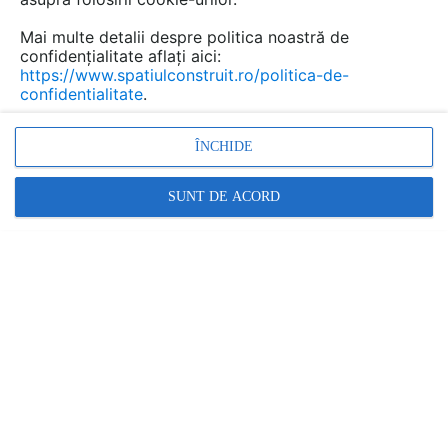
Mai multe detalii despre politica noastră de
confidențialitate aflați aici:
Urmăreşte această discuţie
https://www.spatiulconstruit.ro/politica-de-
confidentialitate
.
scris de
Veres Bogdan
la data 25 Jun 2013, 09:18
ÎNCHIDE
buna ziua , dorim o oferta de pret pentru tipul LZ 220,
pentru un nr de 25 de buc precum si transportul lor in
SUNT DE ACORD
comuna Iclod judetul Cluj
va multumim
Răspunde
Promovați-vă produsele și serviciile pe
SpatiulConstruit.ro!