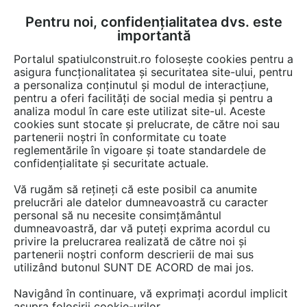
Pentru noi, confidențialitatea dvs. este
FĂ-ȚI CONT
LOGIN
importantă
CUM SE FACE
Portalul spatiulconstruit.ro folosește cookies pentru a
asigura funcționalitatea și securitatea site-ului, pentru
a personaliza conținutul și modul de interacțiune,
pentru a oferi facilități de social media și pentru a
analiza modul în care este utilizat site-ul. Aceste
EȘTI AICI:
Forum discuții
Finisaje si amenajari interioare
Electrocasnice
cookies sunt stocate și prelucrate, de către noi sau
partenerii noștri în conformitate cu toate
reglementările în vigoare și toate standardele de
confidențialitate și securitate actuale.
Vă rugăm să rețineți că este posibil ca anumite
prelucrări ale datelor dumneavoastră cu caracter
BUNA ZIUA ,AM O MASINA DE
personal să nu necesite consimțământul
dumneavoastră, dar vă puteți exprima acordul cu
SPALAT BRAND FOARTE BUNA
privire la prelucrarea realizată de către noi și
CE SA SPUN ,PANA SAMBATA
partenerii noștri conform descrierii de mai sus
utilizând butonul SUNT DE ACORD de mai jos.
CAND AM PUS LA SPALAT O
Navigând în continuare, vă exprimați acordul implicit
PATRUA SI DUPA CE A MERS
asupra folosirii cookie-urilor.