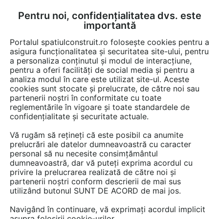
Pentru noi, confidențialitatea dvs. este
FĂ-ȚI CONT
LOGIN
importantă
CUM SE FACE
Portalul spatiulconstruit.ro folosește cookies pentru a
asigura funcționalitatea și securitatea site-ului, pentru
a personaliza conținutul și modul de interacțiune,
pentru a oferi facilități de social media și pentru a
analiza modul în care este utilizat site-ul. Aceste
EȘTI AICI:
Forum discuții
cookies sunt stocate și prelucrate, de către noi sau
partenerii noștri în conformitate cu toate
reglementările în vigoare și toate standardele de
confidențialitate și securitate actuale.
Vă rugăm să rețineți că este posibil ca anumite
prelucrări ale datelor dumneavoastră cu caracter
Buna seara, am o casa veche si
personal să nu necesite consimțământul
dumneavoastră, dar vă puteți exprima acordul cu
as dori sa schimb acoperisul,
privire la prelucrarea realizată de către noi și
dar nu am prea multi bani
partenerii noștri conform descrierii de mai sus
utilizând butonul SUNT DE ACORD de mai jos.
pentru a plati un mester. As
Navigând în continuare, vă exprimați acordul implicit
vrea un sfat de la cineva...
asupra folosirii cookie-urilor.