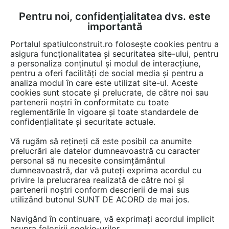
Pentru noi, confidențialitatea dvs. este
FĂ-ȚI CONT
LOGIN
importantă
CUM SE FACE
Portalul spatiulconstruit.ro folosește cookies pentru a
asigura funcționalitatea și securitatea site-ului, pentru
a personaliza conținutul și modul de interacțiune,
pentru a oferi facilități de social media și pentru a
analiza modul în care este utilizat site-ul. Aceste
EȘTI AICI:
Forum discuții
Finisaje si amenajari interioare
Electrocasnice
cookies sunt stocate și prelucrate, de către noi sau
partenerii noștri în conformitate cu toate
reglementările în vigoare și toate standardele de
confidențialitate și securitate actuale.
Vă rugăm să rețineți că este posibil ca anumite
prelucrări ale datelor dumneavoastră cu caracter
Buna,am un Bauknecht wa care
personal să nu necesite consimțământul
dumneavoastră, dar vă puteți exprima acordul cu
12,de 1200 rotatii,masina are
privire la prelucrarea realizată de către noi și
vreo 3-4ani,cand intra pe
partenerii noștri conform descrierii de mai sus
utilizând butonul SUNT DE ACORD de mai jos.
stoarcere,indiferent la cate
Navigând în continuare, vă exprimați acordul implicit
rotatii,si ajunge la maxim de...
asupra folosirii cookie-urilor.