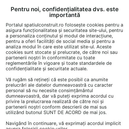
Pentru noi, confidențialitatea dvs. este
FĂ-ȚI CONT
LOGIN
importantă
CUM SE FACE
Portalul spatiulconstruit.ro folosește cookies pentru a
asigura funcționalitatea și securitatea site-ului, pentru
a personaliza conținutul și modul de interacțiune,
pentru a oferi facilități de social media și pentru a
analiza modul în care este utilizat site-ul. Aceste
EȘTI AICI:
Forum discuții
cookies sunt stocate și prelucrate, de către noi sau
partenerii noștri în conformitate cu toate
reglementările în vigoare și toate standardele de
confidențialitate și securitate actuale.
Vă rugăm să rețineți că este posibil ca anumite
prelucrări ale datelor dumneavoastră cu caracter
Balamale SIMONSWERK
personal să nu necesite consimțământul
dumneavoastră, dar vă puteți exprima acordul cu
privire la prelucrarea realizată de către noi și
partenerii noștri conform descrierii de mai sus
Urmăreşte această discuţie
utilizând butonul SUNT DE ACORD de mai jos.
Navigând în continuare, vă exprimați acordul implicit
scris de
SC decori impex SRL
la data 06 Feb 2013, 15:49
asupra folosirii cookie-urilor.