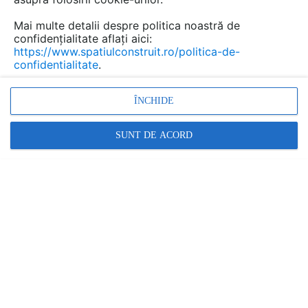
Rog pret si termen pt. 102 buc balamale TECTUS 240
Mai multe detalii despre politica noastră de
3D finisaj silver colouted si
confidențialitate aflați aici:
12 buc balamale TECTUS 340 3D acelasi finisaj.
https://www.spatiulconstruit.ro/politica-de-
confidentialitate
.
Multumesc,
Maria Frumosu
0749012200
ÎNCHIDE
Răspunde
SUNT DE ACORD
Promovați-vă produsele și serviciile pe
SpatiulConstruit.ro!