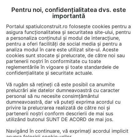
Pentru noi, confidențialitatea dvs. este
FĂ-ȚI CONT
LOGIN
importantă
CUM SE FACE
Portalul spatiulconstruit.ro folosește cookies pentru a
asigura funcționalitatea și securitatea site-ului, pentru
a personaliza conținutul și modul de interacțiune,
pentru a oferi facilități de social media și pentru a
analiza modul în care este utilizat site-ul. Aceste
EȘTI AICI:
Forum discuții
cookies sunt stocate și prelucrate, de către noi sau
partenerii noștri în conformitate cu toate
reglementările în vigoare și toate standardele de
confidențialitate și securitate actuale.
Vă rugăm să rețineți că este posibil ca anumite
prelucrări ale datelor dumneavoastră cu caracter
As dori si eu o idee ptr a
personal să nu necesite consimțământul
dumneavoastră, dar vă puteți exprima acordul cu
amenaja o bucatarie care are
privire la prelucrarea realizată de către noi și
dimensiunile 3,40 si 4 sa zicem
partenerii noștri conform descrierii de mai sus
utilizând butonul SUNT DE ACORD de mai jos.
ca intrarea este asa I intrare I
Navigând în continuare, vă exprimați acordul implicit
usa se deschide inauntru ...
asupra folosirii cookie-urilor.