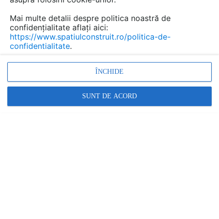
exista ...
Mai multe detalii despre politica noastră de
confidențialitate aflați aici:
https://www.spatiulconstruit.ro/politica-de-
confidentialitate
.
Urmăreşte această discuţie
ÎNCHIDE
Discuţie pornită la articolul:
Alei si platforme din
SUNT DE ACORD
pavele de beton
Detalii
scris de
magda
la data 19 Apr 2012, 17:22
Am pavat o curte interioara in vara anului 2010 ,pentru
ca dupa aceasta iarna sa constat ca toate s-au