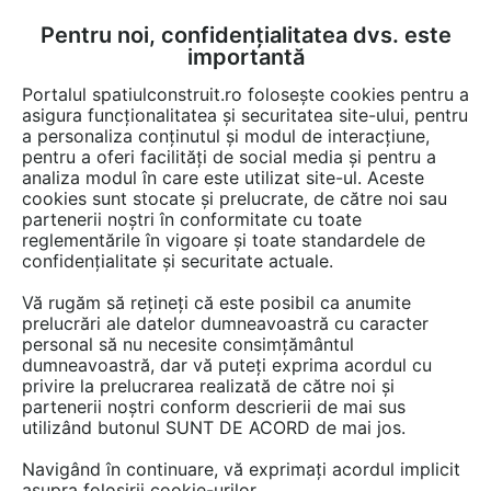
Pentru noi, confidențialitatea dvs. este
FĂ-ȚI CONT
LOGIN
importantă
CUM SE FACE
Portalul spatiulconstruit.ro folosește cookies pentru a
asigura funcționalitatea și securitatea site-ului, pentru
a personaliza conținutul și modul de interacțiune,
pentru a oferi facilități de social media și pentru a
analiza modul în care este utilizat site-ul. Aceste
EȘTI AICI:
Forum discuții
cookies sunt stocate și prelucrate, de către noi sau
partenerii noștri în conformitate cu toate
reglementările în vigoare și toate standardele de
confidențialitate și securitate actuale.
Vă rugăm să rețineți că este posibil ca anumite
prelucrări ale datelor dumneavoastră cu caracter
Am pavat o curte interioara in
personal să nu necesite consimțământul
dumneavoastră, dar vă puteți exprima acordul cu
vara anului 2010 ,pentru ca
privire la prelucrarea realizată de către noi și
dupa aceasta iarna sa constat
partenerii noștri conform descrierii de mai sus
utilizând butonul SUNT DE ACORD de mai jos.
ca toate s-au macinat.Care
Navigând în continuare, vă exprimați acordul implicit
este cauza ?Daca le schimb
asupra folosirii cookie-urilor.