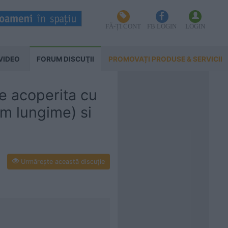
FĂ-ȚI CONT
FB LOGIN
LOGIN
VIDEO
FORUM DISCUŢII
PROMOVAȚI PRODUSE & SERVICII
e acoperita cu
 m lungime) si
Urmăreşte această discuţie