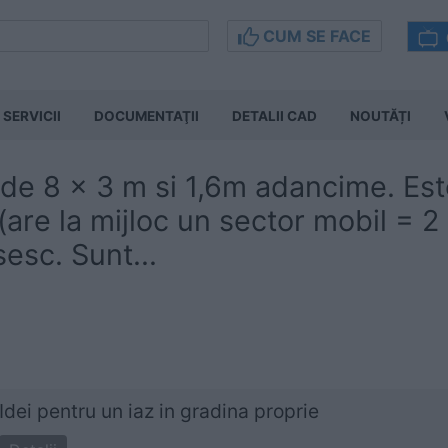
CUM SE FACE
SERVICII
DOCUMENTAŢII
DETALII CAD
NOUTĂȚI
de 8 x 3 m si 1,6m adancime. Est
(are la mijloc un sector mobil = 2
sesc. Sunt...
Idei pentru un iaz in gradina proprie