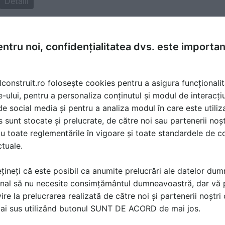
Detalii
ntru noi, confidențialitatea dvs. este importa
 12 Jun 2016, 14:04
lconstruit.ro folosește cookies pentru a asigura funcționalit
 si 1,6m adancime. Este acoperita cu policarbonat (are la 
e-ului, pentru a personaliza conținutul și modul de interacți
losesc. Sunt adept convins al alimentatiei cat mai sanatoase
i de social media și pentru a analiza modul în care este utiliza
 M-ar interesa f.f.f. mult sa amenajez piscina pentru crest
sunt stocate și prelucrate, de către noi sau partenerii noșt
 ? AS APRECIA F. MULT ORICE SFAT CARE M-AR PUTEA AJU
u toate reglementările în vigoare și toate standardele de co
ctuale.
țineți că este posibil ca anumite prelucrări ale datelor du
nal să nu necesite consimțământul dumneavoastră, dar vă 
ire la prelucrarea realizată de către noi și partenerii noștr
ă produsele și serviciile pe SpatiulConstruit.ro!
mai sus utilizând butonul SUNT DE ACORD de mai jos.