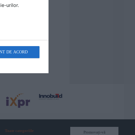
e-urilor.
NT DE ACORD
Toate categoriile
Promovați-vă