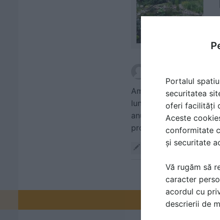
Pe
scris de
km54
la data
Portalul spatiu
Am o piscina de 8 x 3 m
securitatea sit
lungime) si nu o mai fo
oferi facilităț
anual aprox. 80-100 pui.
Aceste cookies 
propriu. Este posibil
conformitate c
și securitate a
Răspunde
Vă rugăm să re
caracter perso
acordul cu priv
Promovați-v
descrierii de 