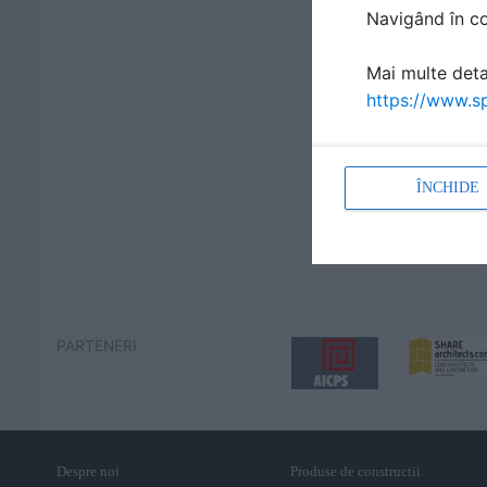
Navigând în con
Mai multe detal
https://www.sp
ÎNCHIDE
PARTENERI
Despre noi
Produse de constructii