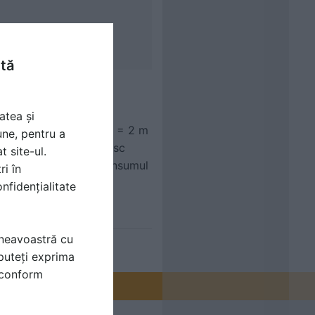
ntă
atea și
mijloc un sector mobil = 2 m
une, pentru a
, fapt pentru care cresc
t site-ul.
erea pestilor pentru consumul
ri în
TA. MULTUMESC !
nfidențialitate
mneavoastră cu
puteți exprima
i conform