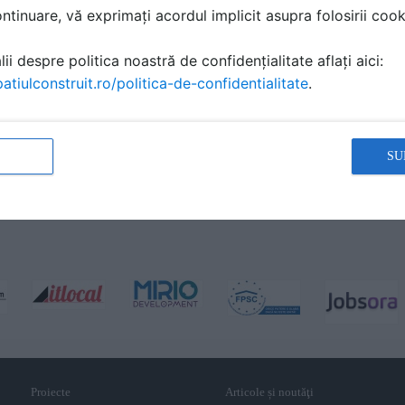
tinuare, vă exprimați acordul implicit asupra folosirii cooki
ii despre politica noastră de confidențialitate aflați aici:
atiulconstruit.ro/politica-de-confidentialitate
.
SU
Proiecte
Articole și noutăţi