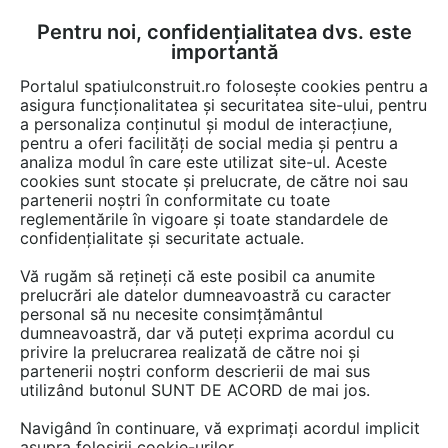
Pentru noi, confidențialitatea dvs. este
FĂ-ȚI CONT
LOGIN
importantă
CUM SE FACE
Portalul spatiulconstruit.ro folosește cookies pentru a
asigura funcționalitatea și securitatea site-ului, pentru
a personaliza conținutul și modul de interacțiune,
pentru a oferi facilități de social media și pentru a
analiza modul în care este utilizat site-ul. Aceste
EȘTI AICI:
Forum discuții
cookies sunt stocate și prelucrate, de către noi sau
partenerii noștri în conformitate cu toate
reglementările în vigoare și toate standardele de
confidențialitate și securitate actuale.
Vă rugăm să rețineți că este posibil ca anumite
prelucrări ale datelor dumneavoastră cu caracter
425 se refera la picioare
personal să nu necesite consimțământul
dumneavoastră, dar vă puteți exprima acordul cu
patrate nu la metrii patrati.
privire la prelucrarea realizată de către noi și
Apartamentul are aproximativ
partenerii noștri conform descrierii de mai sus
utilizând butonul SUNT DE ACORD de mai jos.
40 de metrii patrati nu 425.
Navigând în continuare, vă exprimați acordul implicit
Square foot = picior patrat,
asupra folosirii cookie-urilor.