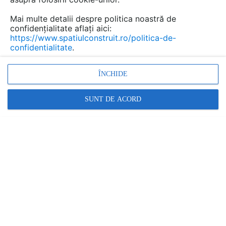
nu...
Mai multe detalii despre politica noastră de
confidențialitate aflați aici:
https://www.spatiulconstruit.ro/politica-de-
confidentialitate
.
Urmăreşte această discuţie
ÎNCHIDE
Discuţie pornită la articolul:
Din putin, mai mult. Un
SUNT DE ACORD
apartament din New York
demonstreaza
preocuparea pentru
minimalism a ultimilor ani
Detalii
scris de
Căpruciu Alexandru
la data 06 Jul 2013, 12:25
425 se refera la picioare patrate nu la metrii patrati.