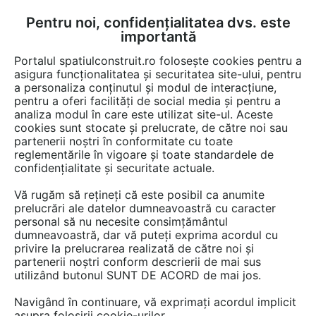
Pentru noi, confidențialitatea dvs. este
FĂ-ȚI CONT
LOGIN
importantă
CUM SE FACE
Portalul spatiulconstruit.ro folosește cookies pentru a
asigura funcționalitatea și securitatea site-ului, pentru
a personaliza conținutul și modul de interacțiune,
pentru a oferi facilități de social media și pentru a
analiza modul în care este utilizat site-ul. Aceste
Documentații
Fise tehnice
Finisaje pereti
Tapet, lambriuri
Tapet
EȘTI AICI:
cookies sunt stocate și prelucrate, de către noi sau
partenerii noștri în conformitate cu toate
Tapet izolant EPS 4 mm CLIMAPOR
reglementările în vigoare și toate standardele de
confidențialitate și securitate actuale.
Limba: Romana
Vă rugăm să rețineți că este posibil ca anumite
prelucrări ale datelor dumneavoastră cu caracter
300 afisari
personal să nu necesite consimțământul
dumneavoastră, dar vă puteți exprima acordul cu
Salvează pdf
Tip documentatie: Fisa tehnica
privire la prelucrarea realizată de către noi și
partenerii noștri conform descrierii de mai sus
utilizând butonul SUNT DE ACORD de mai jos.
Navigând în continuare, vă exprimați acordul implicit
asupra folosirii cookie-urilor.