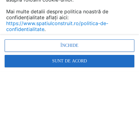
Mai multe detalii despre politica noastră de
confidențialitate aflați aici:
https://www.spatiulconstruit.ro/politica-de-
confidentialitate
.
ÎNCHIDE
SUNT DE ACORD
Alte documentatii ale aceleasi game
VEZI TOATE
Produse pentru reducerea consumului de
energie/materiale pentru izolatii
Catalog, brosura
32 p | RO