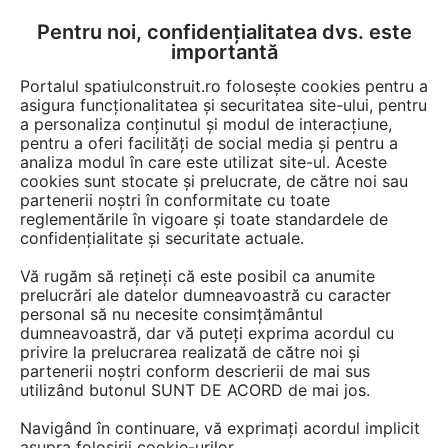
Pentru noi, confidențialitatea dvs. este
FĂ-ȚI CONT
LOGIN
importantă
CUM SE FACE
Portalul spatiulconstruit.ro folosește cookies pentru a
asigura funcționalitatea și securitatea site-ului, pentru
a personaliza conținutul și modul de interacțiune,
pentru a oferi facilități de social media și pentru a
analiza modul în care este utilizat site-ul. Aceste
Documentații
Fise tehnice
EȘTI AICI:
cookies sunt stocate și prelucrate, de către noi sau
partenerii noștri în conformitate cu toate
Semineu design Piazzetta San-Diego
reglementările în vigoare și toate standardele de
confidențialitate și securitate actuale.
Limba: Engleza
Vă rugăm să rețineți că este posibil ca anumite
prelucrări ale datelor dumneavoastră cu caracter
40 afisari
personal să nu necesite consimțământul
dumneavoastră, dar vă puteți exprima acordul cu
privire la prelucrarea realizată de către noi și
ANGEDO IMPEX nu mai oferă acces la această
partenerii noștri conform descrierii de mai sus
documentație pe spatiulconstruit.ro.
utilizând butonul SUNT DE ACORD de mai jos.
Previzualizați mai jos pagina 1 din 1.
Navigând în continuare, vă exprimați acordul implicit
asupra folosirii cookie-urilor.