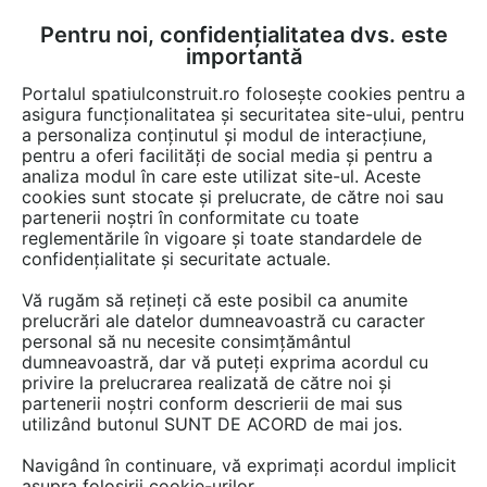
Pentru noi, confidențialitatea dvs. este
FĂ-ȚI CONT
LOGIN
importantă
CUM SE FACE
Portalul spatiulconstruit.ro folosește cookies pentru a
asigura funcționalitatea și securitatea site-ului, pentru
a personaliza conținutul și modul de interacțiune,
pentru a oferi facilități de social media și pentru a
analiza modul în care este utilizat site-ul. Aceste
Documentații
Fise tehnice
EȘTI AICI:
cookies sunt stocate și prelucrate, de către noi sau
partenerii noștri în conformitate cu toate
Semineu design Piazzetta Portland
reglementările în vigoare și toate standardele de
confidențialitate și securitate actuale.
Limba: Engleza
Vă rugăm să rețineți că este posibil ca anumite
prelucrări ale datelor dumneavoastră cu caracter
13 afisari
personal să nu necesite consimțământul
dumneavoastră, dar vă puteți exprima acordul cu
privire la prelucrarea realizată de către noi și
ANGEDO IMPEX nu mai oferă acces la această
partenerii noștri conform descrierii de mai sus
documentație pe spatiulconstruit.ro.
utilizând butonul SUNT DE ACORD de mai jos.
Previzualizați mai jos pagina 1 din 1.
Navigând în continuare, vă exprimați acordul implicit
asupra folosirii cookie-urilor.