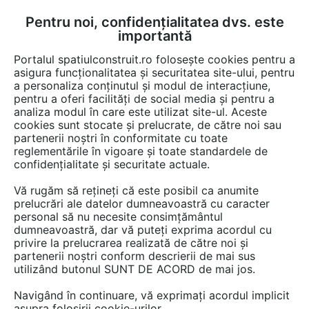
Pentru noi, confidențialitatea dvs. este
FĂ-ȚI CONT
LOGIN
importantă
CUM SE FACE
Portalul spatiulconstruit.ro folosește cookies pentru a
asigura funcționalitatea și securitatea site-ului, pentru
a personaliza conținutul și modul de interacțiune,
pentru a oferi facilități de social media și pentru a
analiza modul în care este utilizat site-ul. Aceste
Documentații
Fise tehnice
EȘTI AICI:
cookies sunt stocate și prelucrate, de către noi sau
partenerii noștri în conformitate cu toate
Semineu design Piazzetta Life
reglementările în vigoare și toate standardele de
confidențialitate și securitate actuale.
Limba: Engleza
Vă rugăm să rețineți că este posibil ca anumite
prelucrări ale datelor dumneavoastră cu caracter
28 afisari
personal să nu necesite consimțământul
dumneavoastră, dar vă puteți exprima acordul cu
privire la prelucrarea realizată de către noi și
ANGEDO IMPEX nu mai oferă acces la această
partenerii noștri conform descrierii de mai sus
documentație pe spatiulconstruit.ro.
utilizând butonul SUNT DE ACORD de mai jos.
Previzualizați mai jos pagina 1 din 1.
Navigând în continuare, vă exprimați acordul implicit
asupra folosirii cookie-urilor.