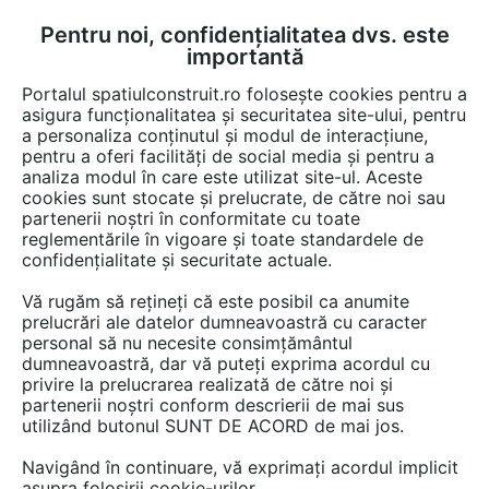
Pentru noi, confidențialitatea dvs. este
FĂ-ȚI CONT
LOGIN
importantă
CUM SE FACE
Portalul spatiulconstruit.ro folosește cookies pentru a
asigura funcționalitatea și securitatea site-ului, pentru
a personaliza conținutul și modul de interacțiune,
pentru a oferi facilități de social media și pentru a
analiza modul în care este utilizat site-ul. Aceste
Documentații
Instructiuni montaj, utilizare
Pardoseli de interior
EȘTI AICI:
cookies sunt stocate și prelucrate, de către noi sau
partenerii noștri în conformitate cu toate
Sectiune piscina mozaic vitroceramic
reglementările în vigoare și toate standardele de
MAPEI KERABOND T-R
confidențialitate și securitate actuale.
Vă rugăm să rețineți că este posibil ca anumite
Limba: Romana
prelucrări ale datelor dumneavoastră cu caracter
personal să nu necesite consimțământul
110 afisari
dumneavoastră, dar vă puteți exprima acordul cu
privire la prelucrarea realizată de către noi și
partenerii noștri conform descrierii de mai sus
Tip documentatie: Instructiuni montaj, utilizare
utilizând butonul SUNT DE ACORD de mai jos.
Salvează pdf
Navigând în continuare, vă exprimați acordul implicit
asupra folosirii cookie-urilor.