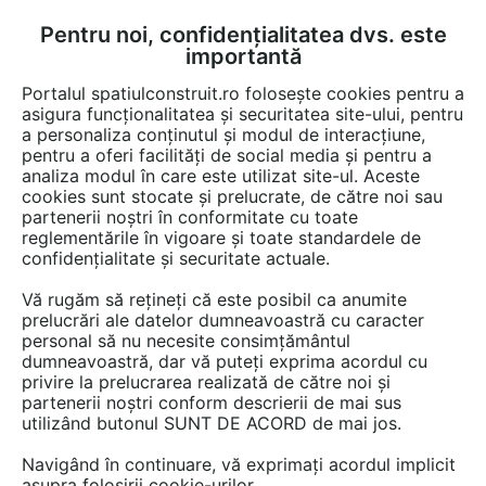
Pentru noi, confidențialitatea dvs. este
FĂ-ȚI CONT
LOGIN
importantă
CUM SE FACE
Portalul spatiulconstruit.ro folosește cookies pentru a
asigura funcționalitatea și securitatea site-ului, pentru
a personaliza conținutul și modul de interacțiune,
pentru a oferi facilități de social media și pentru a
analiza modul în care este utilizat site-ul. Aceste
Documentații
Specificații tehnice
Instalatii apa / canalizare / drena
EȘTI AICI:
cookies sunt stocate și prelucrate, de către noi sau
partenerii noștri în conformitate cu toate
Rezervor suprateran fund plan deschis
reglementările în vigoare și toate standardele de
NEW DESIGN COMPOSITE FPD
confidențialitate și securitate actuale.
Vă rugăm să rețineți că este posibil ca anumite
Limba: Romana
prelucrări ale datelor dumneavoastră cu caracter
personal să nu necesite consimțământul
21 afisari
dumneavoastră, dar vă puteți exprima acordul cu
privire la prelucrarea realizată de către noi și
partenerii noștri conform descrierii de mai sus
Salvează pdf
Tip documentatie: Specificații tehnice
utilizând butonul SUNT DE ACORD de mai jos.
Navigând în continuare, vă exprimați acordul implicit
asupra folosirii cookie-urilor.