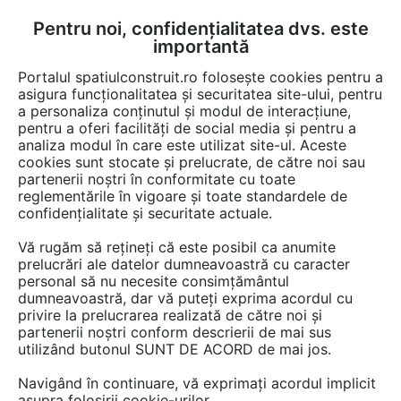
Pentru noi, confidențialitatea dvs. este
FĂ-ȚI CONT
LOGIN
importantă
CUM SE FACE
Portalul spatiulconstruit.ro folosește cookies pentru a
asigura funcționalitatea și securitatea site-ului, pentru
a personaliza conținutul și modul de interacțiune,
pentru a oferi facilități de social media și pentru a
analiza modul în care este utilizat site-ul. Aceste
Documentații
Fise tehnice
Instalatii ventilare / climatizare
Instal
EȘTI AICI:
cookies sunt stocate și prelucrate, de către noi sau
partenerii noștri în conformitate cu toate
Purificator aer Wood's ELFI 90
reglementările în vigoare și toate standardele de
confidențialitate și securitate actuale.
Limba: Engleza
Vă rugăm să rețineți că este posibil ca anumite
prelucrări ale datelor dumneavoastră cu caracter
24 afisari
personal să nu necesite consimțământul
dumneavoastră, dar vă puteți exprima acordul cu
Salvează pdf
Tip documentatie: Fisa tehnica
privire la prelucrarea realizată de către noi și
partenerii noștri conform descrierii de mai sus
utilizând butonul SUNT DE ACORD de mai jos.
Navigând în continuare, vă exprimați acordul implicit
asupra folosirii cookie-urilor.