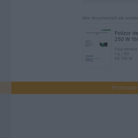
Alte documentatii ale acele
Polizor de
250 W 1
Fisa tehnica
1 p | RO
EB 150 M
Promovați-v