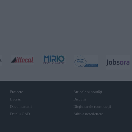
Proiecte
Articole și noutăţi
Lucrări
Discuții
Documentatii
Dicționar de construcții
Detalii CAD
Arhiva newslettere