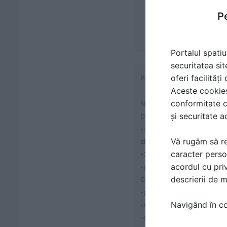
Pe
Portalul spatiu
securitatea sit
oferi facilităț
Polizor unghiular mare 21
Aceste cookies 
conformitate c
Numar articol: STY-SAB21-
și securitate a
Descriere produs:
-infasurarile rotorului si sta
Vă rugăm să re
electrice
caracter perso
-3 pozitii ale manerului later
acordul cu priv
-polizor de mare putere pent
descrierii de 
Caracteristici tehnice:
-putere: 2100 W
Navigând în con
-turatie in gol: 6500 rot/min
-diametru disc: Ø230 mm