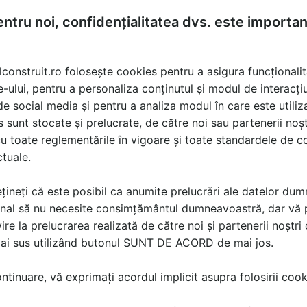
ntru noi, confidențialitatea dvs. este importa
lconstruit.ro folosește cookies pentru a asigura funcționalit
e-ului, pentru a personaliza conținutul și modul de interacți
i de social media și pentru a analiza modul în care este utiliza
00 W 230 mm SAB 21-230 STAYER
sunt stocate și prelucrate, de către noi sau partenerii noșt
u toate reglementările în vigoare și toate standardele de co
230
ctuale.
torului protejate cu un strat de rasina pentru a prelungi viata masinii
țineți că este posibil ca anumite prelucrări ale datelor du
nal să nu necesite consimțământul dumneavoastră, dar vă 
al
ire la prelucrarea realizată de către noi și partenerii noștr
ru lucrari grele
mai sus utilizând butonul SUNT DE ACORD de mai jos.
tinuare, vă exprimați acordul implicit asupra folosirii cooki