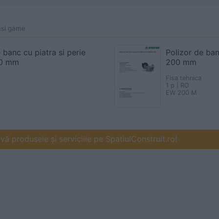
asi game
 banc cu piatra si perie
Polizor de ba
50 mm
200 mm
Fisa tehnica
1 p | RO
EW 200 M
ă produsele și serviciile pe SpatiulConstruit.ro!