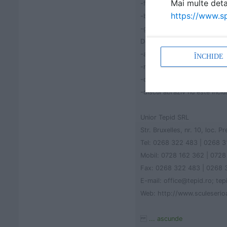
Mai multe detal
-filet arbore: M 14
https://www.sp
-buton de blocare ax
-greutate: 4,2 kg
Dotarea standard:
-aparatoare de protectie
ÎNCHIDE
-maner lateral
-cheie pentru schimbat disc
-discul abraziv nu este inclu
Unior Tepid SRL
Str. Bruxelles, nr. 10, loc. 
Tel: 0268 322 483 | 0268 
Mobil: 0728 162 362 | 0728
Fax: 0268 322 483 | 0268 
E-mail: office@tepid.ro; te
Web: http://www.sculeserio
... ascunde