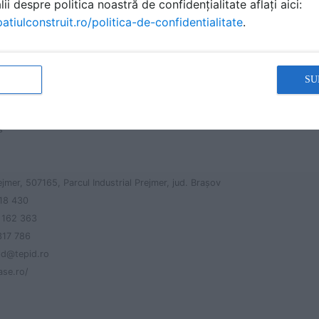
ii despre politica noastră de confidențialitate aflați aici:
atiulconstruit.ro/politica-de-confidentialitate
.
SU
ul
s
Prejmer, 507165, Parcul Industrial Prejmer, jud. Braşov
318 430
 162 363
317 786
pid@tepid.ro
ase.ro/