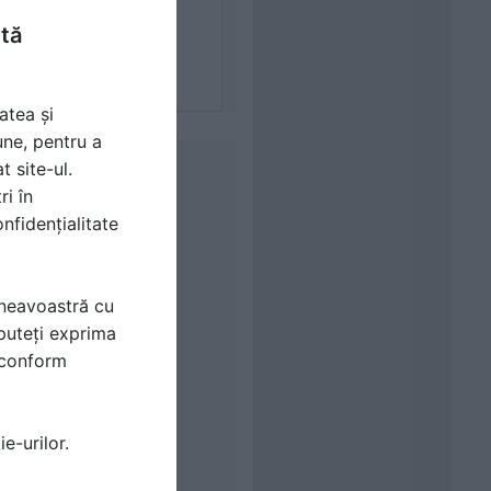
ntă
atea și
une, pentru a
t site-ul.
ri în
nfidențialitate
mneavoastră cu
puteți exprima
i conform
e-urilor.