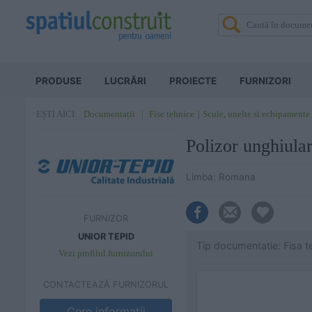
PRODUSE
LUCRĂRI
PROIECTE
FURNIZORI
Documentații
Fise tehnice
Scule, unelte si echipamente
EȘTI AICI:
Polizor unghiu
Limba: Romana
FURNIZOR
UNIOR TEPID
Tip documentatie: Fisa t
Vezi profilul furnizorului
CONTACTEAZĂ FURNIZORUL
Cere informatii